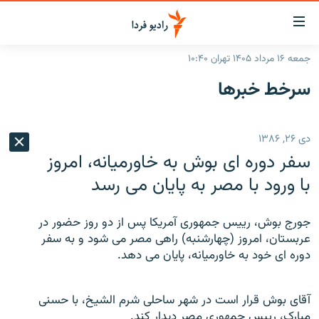
ینک‌های
ابلیت
سترسی
جمعه ۱۶ مرداد ۱۴۰۵ تهران ۱۰:۴۰
ازگشت
صفحه اصلی
سرخط‌ خبرها
ازگشت
ایران
ه
نوی
جهان
دی ۲۶, ۱۳۸۶
صلی
رادیو
فتن
سفر دوره ای بوش به خاورميانه، امروز
ه
پادکست
انتخاب کنید و بشنوید
با ورود با مصر به پايان می رسد
فحه
چندرسانه‌ای
برنامه‌های رادیویی
ستجو
جورج بوش، رييس جمهوری آمريکا پس از دو روز حضور در
زنان فردا
فرکانس‌ها
گزارش‌های تصویری
عربستان، امروز (چهارشنبه) راهی مصر می شود و به سفر
دوره ای خود به خاورميانه، پايان می دهد.
گزارش‌های ویدئویی
English
آقای بوش قرار است در شهر ساحلی شرم الشيخ، با حسنی
به ما بپیوندید
مبارک، رييس جمهوری مصر ديدار کند.