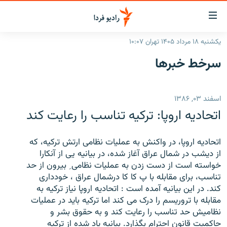
ینک‌های
ابلیت
سترسی
یکشنبه ۱۸ مرداد ۱۴۰۵ تهران ۱۰:۰۷
ازگشت
صفحه اصلی
سرخط‌ خبرها
ازگشت
ایران
ه
نوی
جهان
اسفند ۰۳, ۱۳۸۶
صلی
رادیو
فتن
اتحادیه اروپا: ترکیه تناسب را رعایت کند
ه
پادکست
انتخاب کنید و بشنوید
فحه
اتحادیه اروپا، در واکنش به عملیات نظامی ارتش ترکیه، که
چندرسانه‌ای
برنامه‌های رادیویی
ستجو
از دیشب در شمال عراق آغاز شده، در بیانیه یی از آنکارا
زنان فردا
فرکانس‌ها
گزارش‌های تصویری
خواسته است از دست زدن به عملیات نظامی ِ بیرون از حد
تناسب، برای مقابله با پ کا کا درشمال عراق ، خودداری
گزارش‌های ویدئویی
کند. در این بیانیه آمده است : اتحادیه اروپا نیاز ترکیه به
English
مقابله با تروریسم را درک می کند اما ترکیه باید در عملیات
نظامیش حد تناسب را رعایت کند و به حقوق بشر و
به ما بپیوندید
حاکمیت قانون احترام بگذارد. بیانیه یاد شده از ترکیه