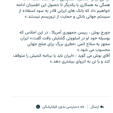
همگی به همکاری با يکديگر تا حصول اين اطمينان ادامه
خواهيم داد که بانک های ايرانی قادر به سوء استفاده از
سيستم جهانی بانکی و حمايت از تروريسم نيستند.»
زبان‌های دیگر
جورج بوش ، ریيس جمهوری آمريکا ، در اين اجلاس که
بوسيله خود او در اسلوونی گشايش يافت گفت:« ايران
مجهز به سلاح اتمی ،خطری بزرگ برای صلح جهانی
محسوب می شود.»
آقای بوش می گويد : «ايران بايد يا برنامه اتميش را متوقف
کند و يا تن به انزوای بيشتری دهد.»
ارسال
دسترسی بدون فیلترشکن