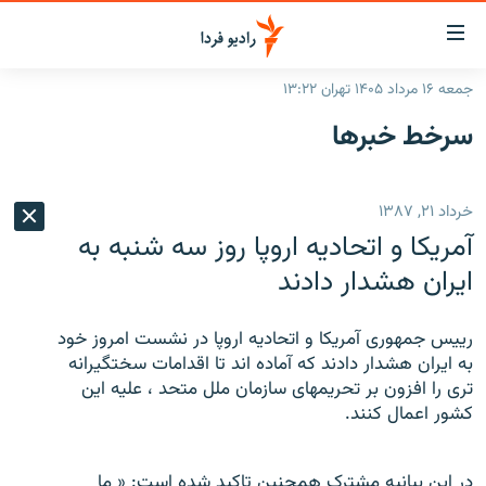
ینک‌های
ابلیت
سترسی
جمعه ۱۶ مرداد ۱۴۰۵ تهران ۱۳:۲۲
ازگشت
صفحه اصلی
سرخط‌ خبرها
ازگشت
ایران
ه
نوی
جهان
خرداد ۲۱, ۱۳۸۷
صلی
رادیو
فتن
آمريکا و اتحاديه اروپا روز سه شنبه به
ه
پادکست
انتخاب کنید و بشنوید
ايران هشدار دادند
فحه
چندرسانه‌ای
برنامه‌های رادیویی
ستجو
ریيس جمهوری آمريکا و اتحاديه اروپا در نشست امروز خود
زنان فردا
فرکانس‌ها
گزارش‌های تصویری
به ايران هشدار دادند که آماده اند تا اقدامات سختگيرانه
تری را افزون بر تحريمهای سازمان ملل متحد ، عليه اين
گزارش‌های ویدئویی
English
کشور اعمال کنند.
به ما بپیوندید
در اين بيانيه مشترک همچنين تاکيد شده است: « ما