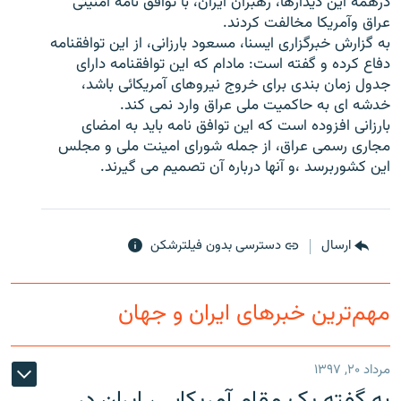
درهمه اين ديدارها، رهبران ايران، با توافق نامه امنيتى
عراق وآمريكا مخالفت كردند.
به گزارش خبرگزارى ايسنا، مسعود بارزانى، از اين توافقنامه
دفاع كرده و گفته است: مادام كه اين توافقنامه داراى
جدول زمان بندى براى خروج نيروهاى آمريكائى باشد،
زبان‌های دیگر
خدشه اى به حاكميت ملى عراق وارد نمى كند.
بارزانى افزوده است كه اين توافق نامه بايد به امضاى
مجارى رسمى عراق، از جمله شوراى امينت ملى و مجلس
اين كشوربرسد ،و آنها درباره آن تصميم مى گيرند.
ارسال
دسترسی بدون فیلترشکن
مهم‌ترین خبرهای ایران و جهان
مرداد ۲۰, ۱۳۹۷
به گفته یک مقام آمریکایی، ایران در