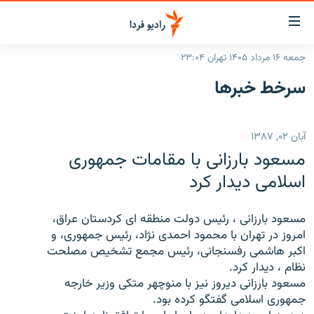
ینک‌های
ابلیت
سترسی
جمعه ۱۶ مرداد ۱۴۰۵ تهران ۲۳:۰۴
ازگشت
صفحه اصلی
سرخط‌ خبرها
ازگشت
ایران
ه
نوی
جهان
آبان ۰۲, ۱۳۸۷
صلی
رادیو
فتن
مسعود بارزانی با مقامات جمهوری
ه
پادکست
انتخاب کنید و بشنوید
اسلامی دیدار کرد
فحه
چندرسانه‌ای
برنامه‌های رادیویی
ستجو
مسعود بارزانى ، رئيس دولت منطقه اى كردستان عراق،
زنان فردا
فرکانس‌ها
گزارش‌های تصویری
امروز در تهران با محمود احمدى نژاد، رئيس جمهورى، و
اكبر هاشمى رفسنجانى، رئيس مجمع تشخيص مصلحت
گزارش‌های ویدئویی
English
نظام ، ديدار كرد.
مسعود بارزانى ديروز نيز با منوچهر متكى وزير خارجه
جمهورى اسلامى گفتگو كرده بود.
به ما بپیوندید