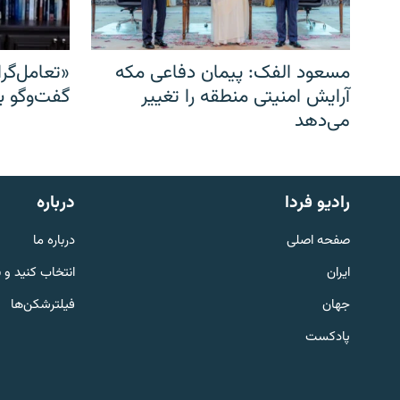
مسعود الفک: پیمان دفاعی مکه
«تعامل‌گر
آرایش امنیتی منطقه را تغییر
گفت‌وگو ب
می‌دهد
English
رادیو فردا
درباره
به ما بپیوندید
صفحه اصلی
درباره ما
ایران
انتخاب کنید و 
جهان
فیلترشکن‌ها
پادکست
زبان‌های دیگر