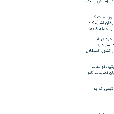
قتی زمانش رسید،
 روزهاست که
وغان اشاره کرد
ان حمله کند».
 خود در آتن
 سر دارد
ز کشور، استقلال
رکیه، توافقات
ن تمرینات ناتو
 کوس که به