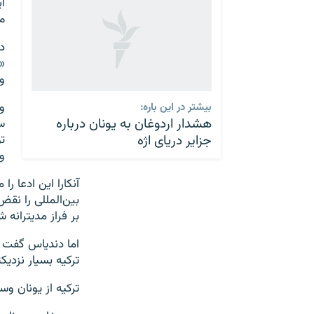
ا
م
د
«
و
و
بیشتر در این باره:
هشدار اردوغان به یونان درباره
س
جزایر دریای اژه
ت
و
آنکارا این ادعا ر
بین‌المللی را نقض
بر فراز مدیترانه
اما دندیاس گفت ی
ترکیه بسیار نزدیک
ترکیه از یونان وس