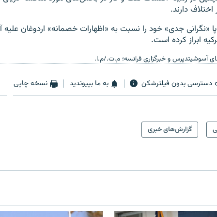
 اختلاف دارند.
پا «نگرانی جدی» خود را نسبت به «اظهارات خصمانه» اردوغان علیه آتن
رکیه ابراز کرده است.
های آسوشیتدپرس و خبرگزاری فرانسه؛ م.ت./م.ا.
دسترسی بدون فیلترشکن
به ما بپیوندید
نسخه چاپی
ی
گزارش‌های خبری