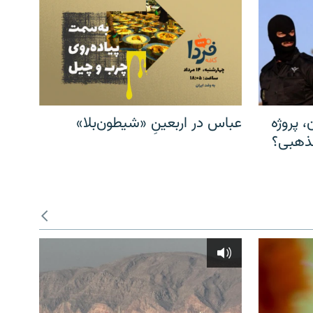
، پروژه
عباس در اربعینِ «شیطون‌بلا»
مذهبی؟