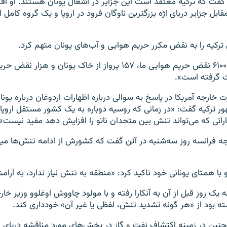
 گفت که ترکیه معتقد است این جزایر در اشغال یونان هستند. او افز
قابل جزایر دریای اژه بزرگترین ناوگان فرود در اروپا و یک گروه کامل ا
کیه را به نقض مکرر حریم هوایی و آب‌های یونان متهم کرد.
او گفت: «امسال ۶۱۰۰ نقض حریم هوایی ما، ۱۵۷ پرواز از خاک یونان و هزا
 گرفته است».
ارجه آمریکا در پاسخ به سوالی درباره اظهارات اردوغان درباره یونا
ور ترکیه گفت: «در زمانی که روسیه دوباره به یک کشور مستقل اروپا
اتی که می‌تواند تنش بین متحدان ناتو را افزایش دهد مفید نیست».
ه فرانسه روز سه‌شنبه در آتن گفت که کشورش از ادامه تنش‌ها میان
با همتای یونانی خود تاکید کرد: «منطقه به تنش نیاز ندارد، به آرامش
 یک روز قبل از آن به آنکارا رفته و با مولود چاووش اوغلوو وزیر خارج
سته بود از «هر گونه تشدید تنش، لفظی یا غیر آن» خودداری کند.
چنین در زمینه اکتشاف نفت و گاز در بخش‌های مورد مناقشه دریای ا