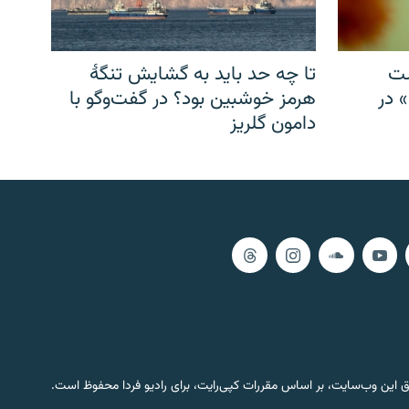
شت
تا چه حد باید به گشایش تنگهٔ
» در
هرمز خوشبین بود؟ در گفت‌وگو با
دامون گلریز