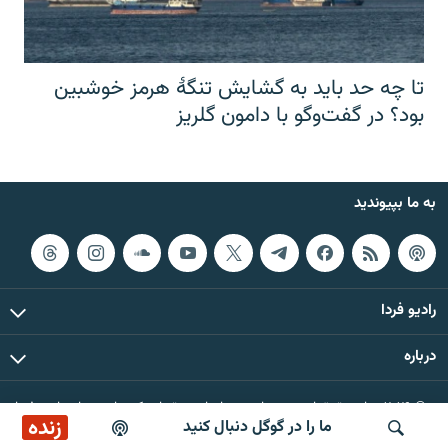
تا چه حد باید به گشایش تنگهٔ هرمز خوشبین
بود؟ در گفت‌وگو با دامون گلریز
به ما بپیوندید
رادیو فردا
درباره
© ۲۰۲۶ تمام حقوق این وب‌سایت، بر اساس مقررات کپی‌رایت، برای رادیو فردا
زنده
ما را در گوگل دنبال کنید
محفوظ است.
بازپخش کافه فردا