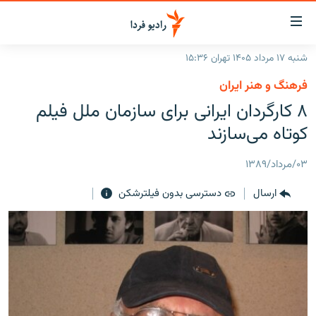
ینک‌های
ابلیت
سترسی
شنبه ۱۷ مرداد ۱۴۰۵ تهران ۱۵:۳۶
ازگشت
صفحه اصلی
فرهنگ و هنر ایران
ازگشت
ایران
۸ کارگردان ایرانی برای سازمان ملل فیلم
ه
نوی
جهان
کوتاه می‌‌سازند
صلی
رادیو
فتن
۰۳/مرداد/۱۳۸۹
ه
پادکست
انتخاب کنید و بشنوید
فحه
ارسال
دسترسی بدون فیلترشکن
چندرسانه‌ای
برنامه‌های رادیویی
ستجو
زنان فردا
فرکانس‌ها
گزارش‌های تصویری
گزارش‌های ویدئویی
English
به ما بپیوندید