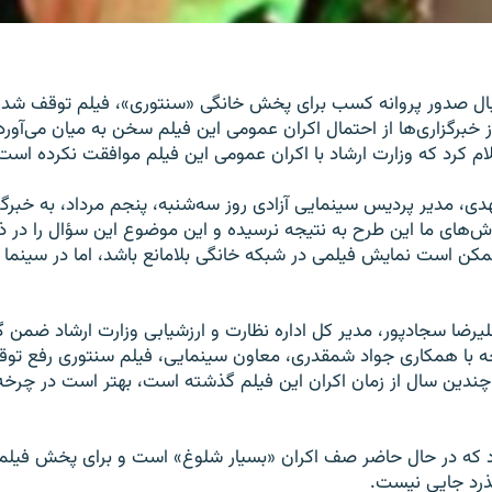
نبال صدور پروانه کسب برای پخش خانگی «سنتوری»، فیلم توقف شد
 خبرگزاری‌ها از احتمال اکران عمومی این فیلم سخن به میان می‌آور
م کرد که وزارت ارشاد با اکران عمومی این فیلم موافقت نکرده است
دی، مدیر پردیس سینمایی آزادی روز سه‌شنبه، پنجم مرداد، به خبرگز
اش‌های ما این طرح به نتیجه نرسیده و این موضوع این سؤال را در ذ
کن است نمایش فیلمی در شبکه خانگی بلامانع باشد، اما در سینما ا
یرضا سجادپور، مدیر کل اداره نظارت و ارزشیابی وزارت ارشاد ضمن گف
رچه با همکاری جواد شمقدری، معاون سینمایی، فیلم سنتوری رفع ت
ه چندین سال از زمان اکران این فیلم گذشته است،‌ بهتر است در چرخه
ود که در حال حاضر صف اکران «بسیار شلوغ» است و برای پخش فیلم‌
ذرد جایی نیست.