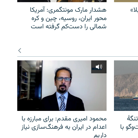
ا»
هشدار مارک مونتگمری: آمریکا
محور ایران، روسیه، چین و کره
شمالی را دست‌کم گرفته است
نگهٔ
محمود امیری مقدم: برای مبارزه با
وگو با
اعدام در ایران به فرهنگ‌سازی نیاز
داریم