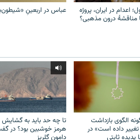
ل؛ اعدام در ایران، پروژه
عباس در اربعینِ «شیطون‌بل
مناقشهٔ درون مذهبی؟
نه الگوی بازداشت
تا چه حد باید به گشایش ت
 تغییر داده است» در
هرمز خوشبین بود؟ در گفت‌
 پدیده ثابتی
دامون گلریز