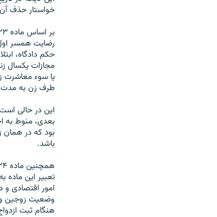
خواستار حذف آن و ۱۳۸ نفر در مقام موافقان عدم ثبت ازدواج موقت، خواهان ث
رضایت همسر اول،
حکم دادگاه، ابت
مجازات یکسال زند
یا سوء معاشرت زن
طرف زن به مدت ۶ ماه، عقیم بودن زن و غایب شدن زن به مدت یکسا
بعدی، منوط به اج
بود که در همان ز
باشد.
امور اقتصادی و د
وضعیت زوجین و م
هنگام ثبت ازدواج