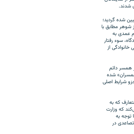
 تعیین شده گردید؛
 شوهر مطابق با
م عمدی به
اه، سوء رفتار
 خانوادگی از
ایحه، شرایط «اختيار همسر دائم
 همسران» شده
جزو شرایط اصلی
 متعارف که به
د، تصریح می‌کند که وزارت
 توجه به
تصاعدی در