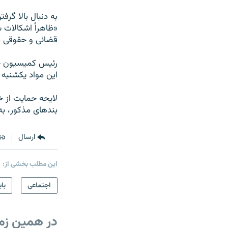
«ظاهراً اشکالات 
قضائی و حقوقی م
این مواد یکشنبه 
بندهای مذکور، به
ارسال
این مطلب بخشی از:
اجتماعی
بای
در همین زم