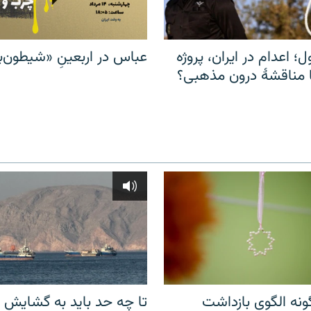
ل؛ اعدام در ایران، پروژه
عباس در اربعینِ «شیطون‌بل
مناقشهٔ درون مذهبی؟
نه الگوی بازداشت
تا چه حد باید به گشایش ت