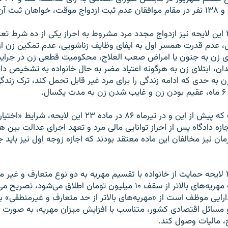
بت آن شدند.
بر اساس ماده ۲۳ این لایحه نیز ازدواج مجدد مرد مشروط به احراز یکی از ده شرط
 عدم قدرت همسر اول به ایفای وظایف زناشویی، عدم تمکین زن از
لای زن به جنون یا امراض صعب العلاج، محکومیت قطعی زن در جرای
ان، ابتلای زن به هرگونه اعتیاد مضر به حال خانواده به تشخیص دادگ
 به حدی که ادامه زندگی را برای مرد غیر قابل تحمل کند، ترک زندگی
ل.
این در حالی است که پیش از این و در تیرماه ۸۶ در ماده ۲۳ این ل
ازه دادگاه پس از احراز توانايی مالی مرد و تعهد اجرای عدالت بين
مان نیز مخالفان این ماده معتقد بودند که اجازه زوجه اول نیز باید 
همچنین ماده ۲۴ لایحه حمایت از خانواده با تقسیم مهریه به دو نوع متعارف و غیر
تعبیر این ماده به مهریه‌های بالاتر از سقف ۱۰ میلیون تومان اطلاق می‌شو
ارایی موظف است از «مهریه‌های بالاتر از حد متعارف و غیرمنطقی» با
سائل اقتصادی کشور، متناسب با افزایش میزان مهریه، به صورت 
، مالیات وصول کند.