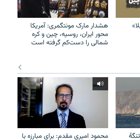
ا»
هشدار مارک مونتگمری: آمریکا
محور ایران، روسیه، چین و کره
شمالی را دست‌کم گرفته است
نگهٔ
محمود امیری مقدم: برای مبارزه با