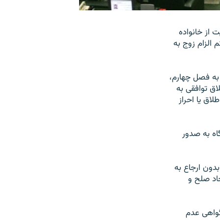
 از خانواده
الزام زوج به
ر جلسه روز یکشنبه، ۱۴ شهریور، ماده ۲۸ متعلق به فصل چهارم،
ق توافقی به
اق یا احراز
دادگاه به صدور
فقی بدون ارجاع به
اد صلح و
از صدور گواهی عدم