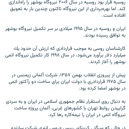
روسيه قرار بود روسيه در سال ۲۰۰۶ نيروگاه بوشهر را راه‌اندازى
كند. اما بهره‌بردارى از اين نيروگاه تاكنون چندين بار به تعويق
افتاده است.
ايران و روسيه در سال ۱۹۹۵ ميلادى بر سر تكميل نيروگاه بوشهر
به توافق رسيده بودند.
كارشناسان روسى به موجب قراردادى كه ارزش آن حدود يك
ميليارد دلار برآورد مى‌شود، در سال ۱۹۹۸ كار تكميل نيروگاه اتمى
بوشهر را آغاز كردند.
پيش از پيروزى انقلاب بهمن ۱۳۵۷، شركت آلمانى زيمنس در
سال ۱۹۷۵ قراردادرى با دولت ایران براى ساخت دو رآكتور اتمى
در بوشهر امضا كرده بود.
به دنبال روى استقرار نظام جمهوری اسلامى در ايران و به سردى
گراييدن روابط تهران با كشورهاى غربى، آلمان پروژه ساخت
نيروگاه اتمى در ايران را نيمه‌كاره رها كرد.
در حالى كه سرگئى كرينكو، رییس «روس اتم»، شرکت سازنده