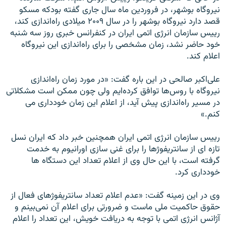
نیروگاه بوشهر، در فروردين ماه سال جارى گفته بودکه مسكو
قصد دارد نيروگاه بوشهر را در سال ۲۰۰۹ ميلادى راه‌اندازى كند،
رييس سازمان انرژى اتمى ايران در كنفرانس خبرى روز سه ‌شنبه
خود حاضر نشد، زمان مشخصى را براى راه‌اندازى اين نيروگاه
اعلام كند.
على‌اكبر صالحى در اين باره گفت: «در مورد زمان راه‌اندازى
نيروگاه با روس‌ها توافق كرده‌ايم ولى چون ممكن است مشكلاتى
در مسير راه‌اندازى پيش آيد،‌ از اعلام اين زمان خوددارى مى
كنم.»
رییس سازمان انرژی اتمی ایران همچنین خبر داد که ایران نسل
تازه ای از سانتریفوژها را برای غنی سازی اورانیوم به خدمت
گرفته است، با این حال وی از اعلام تعداد این دستگاه ها
خودداری کرد.
وى در این زمینه گفت: «عدم اعلام تعداد سانتريفوژهاى فعال از
حقوق حاكميت ملى ماست و ضرورتى براى اعلام آن نمى‌بينم و
آژانس انرژى اتمى با توجه به دريافت خويش،‌ اين تعداد را اعلام