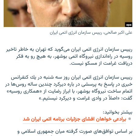
علی اکبر صالحی، رییس سازمان انرژی اتمی ایران
زبان‌های دیگر
رييس سازمان انرژى اتمى ایران مى‌گويد که تهران به خاطر تاخير
روسیه در راه‌اندازى نيروگاه اتمی بوشهر، به هيچ رو به فكر
دريافت غرامت از مسکو نيست.
رييس سازمان انرژى اتمى ایران روز سه ‌شنبه در يك كنفرانس
خبرى در پاسخ به پرسشى در باره ديركرد چندين ساله روس‌ها در
اتمام ساخت نيروگاه بوشهر، با ابراز رضایت از «همكارى روسيه»
گفت: «اصلاً در وادى غرامت و ديركرد نيستيم.»
بیشتر بخوانید:
برادعی خواهان افشای جزئیات برنامه اتمی ایران شد
بر اساس توافق‌هاى صورت گرفته ميان جمهورى اسلامى و