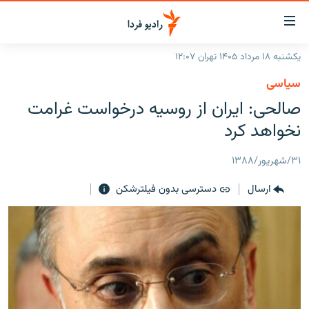
ینک‌های
ابلیت
سترسی
یکشنبه ۱۸ مرداد ۱۴۰۵ تهران ۱۲:۰۷
ازگشت
صفحه اصلی
سیاسی
ازگشت
ایران
صالحی: ایران از روسیه درخواست غرامت
ه
نوی
جهان
نخواهد کرد
صلی
رادیو
فتن
۳۱/شهریور/۱۳۸۸
ه
پادکست
انتخاب کنید و بشنوید
فحه
ارسال
دسترسی بدون فیلترشکن
چندرسانه‌ای
برنامه‌های رادیویی
ستجو
زنان فردا
فرکانس‌ها
گزارش‌های تصویری
گزارش‌های ویدئویی
English
به ما بپیوندید