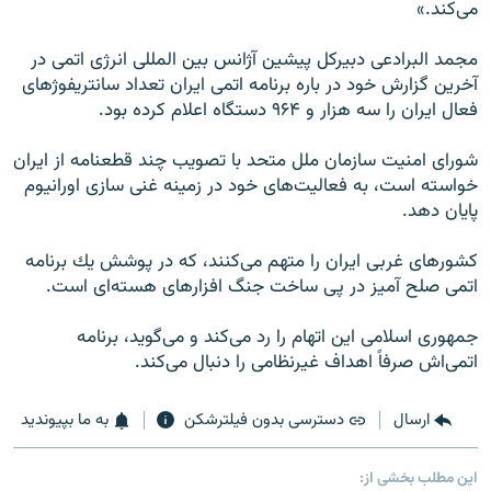
مى‌كند.»
مجمد البرادعى دبيركل پيشين آژانس بين المللى انرژى اتمى در
آخرين گزارش خود در باره برنامه اتمى ايران تعداد سانتريفوژهاى
فعال ايران را سه هزار و ۹۶۴ دستگاه اعلام كرده بود.
شوراى امنيت سازمان ملل متحد با تصويب چند قطعنامه از ايران
خواسته است، به فعاليت‌هاى خود در زمينه غنى سازى اورانيوم
پايان دهد.
كشورهاى غربى ايران را متهم مى‌كنند، كه در پوشش يك برنامه
اتمى صلح آميز در پى ساخت جنگ افزارهاى هسته‌اى است.
جمهورى اسلامى اين اتهام را رد مى‌كند و مى‌گويد، برنامه
اتمى‌اش صرفاً اهداف غيرنظامى را دنبال مى‌كند.
ارسال
دسترسی بدون فیلترشکن
به ما بپیوندید
این مطلب بخشی از: