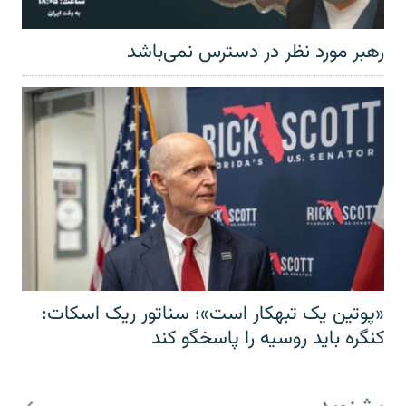
رهبر مورد نظر در دسترس نمی‌باشد
«پوتین یک تبهکار است»؛ سناتور ریک اسکات:
کنگره باید روسیه را پاسخگو کند