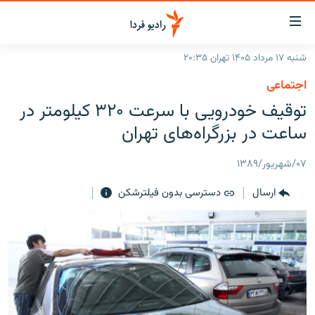
ینک‌های
ابلیت
سترسی
شنبه ۱۷ مرداد ۱۴۰۵ تهران ۲۰:۳۵
ازگشت
صفحه اصلی
اجتماعی
ازگشت
ایران
توقیف خودرویی با سرعت ۳۲۰ کیلومتر در
ه
نوی
جهان
ساعت در بزرگراه‌های تهران
صلی
رادیو
فتن
۰۷/شهریور/۱۳۸۹
ه
پادکست
انتخاب کنید و بشنوید
فحه
ارسال
دسترسی بدون فیلترشکن
چندرسانه‌ای
برنامه‌های رادیویی
ستجو
زنان فردا
فرکانس‌ها
گزارش‌های تصویری
گزارش‌های ویدئویی
English
به ما بپیوندید