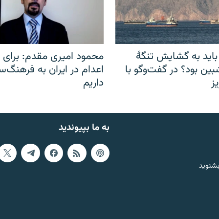
باید به گشایش تنگهٔ
محمود امیری مقدم: برای مب
ین بود؟ در گفت‌وگو با
اعدام در ایران به فرهنگ‌سا
ز
داریم
به ما بپیوندید
بشنوید