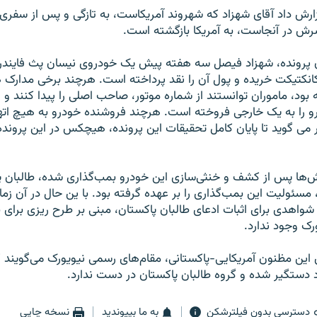
ش داد آقای شهزاد که شهروند آمريکاست، به تازگی و پس از سفری پ
ش در آنجاست، به آمريکا بازگشته است.
نکتيکت خريده و پول آن را نقد پرداخته است. هرچند برخی مدارک ه
 بود، ماموران توانستند از شماره موتور، صاحب اصلی را پيدا کنند و 
و را به يک خارجی فروخته است. هرچند فروشنده خودرو به هيچ اته
می گويد تا پايان کامل تحقيقات اين پرونده، هيچکس در اين پرونده
ها پس از کشف و خنثی‌سازی اين خودرو بمب‌گذاری شده، طالبان پاک
 مسئوليت اين بمب‌گذاری را بر عهده گرفته بود. با ين حال در آن ز
واهدی برای اثبات ادعای طالبان پاکستان، مبنی بر طرح ريزی برای ب
رک وجود ندارد.
اين مظنون آمريکايی-پاکستانی، مقام‌های رسمی نيويورک می‌گويند ک
رد دستگير شده و گروه طالبان پاکستان در دست ندارد.
دسترسی بدون فیلترشکن
به ما بپیوندید
نسخه چاپی