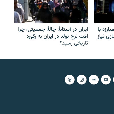
ارزه با
ایران در آستانهٔ چالهٔ جمعیتی؛ چرا
زی نیاز
افت نرخ تولد در ایران به رکورد
تاریخی رسید؟