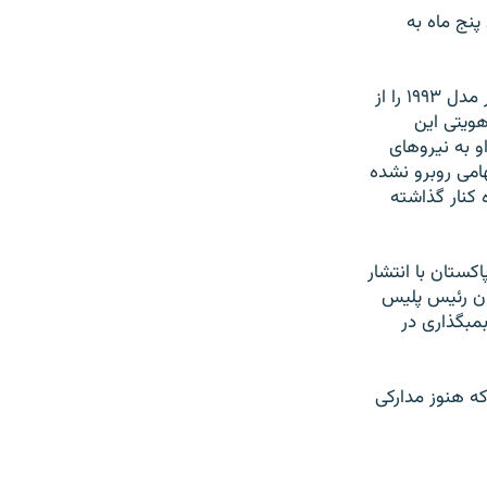
نج ماه به
به گفته مسوولان پرونده، شهزاد فيصل سه هفته پيش يک خودروی نيسان پث فايندر مدل ۱۹۹۳ را از
ويتی اين
او به نيروهای
امی روبرو نشده
 کنار گذاشته
ستان با انتشار
مان رئيس پليس
مبگذاری در
ه هنوز مدارکی