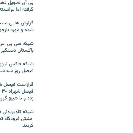
بی آی تحويل دهن
گرفته اما توانسته 
گزارش هايی منتشر
شده و مورد بازجوي
شبکه سی بی اس آم
پاکستان دستگير ک
شبکه فاکس نيوز آم
فيصل روز سه شنب
قراراست فيصل شهز
ف
زده و با هيچ گروه
شبکه تلويزيونی ف
امنيتی فرودگاه ت
کردند.