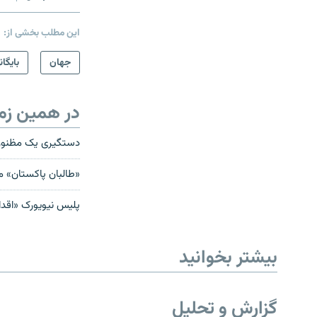
این مطلب بخشی از:
جهان
بایگان
در همین زم
دستگیری یک مظنون پا
«طالبان پاکستان» م
پليس نيويورک «اقدام
بیشتر بخوانید
گزارش و تحلیل