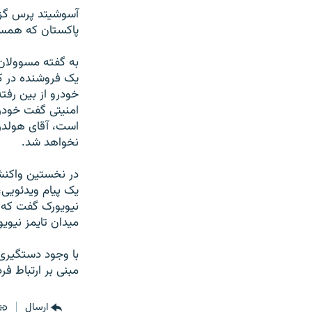
آسوشيتد پرس گزار
پاکستان که همسر
يک فروشنده در کا
خودرو از بين رفته
امنيتی گفت خودر
است، آقای هولدر 
نخواهد شد.
در نخستين واکنش‌
يک پيام ويدئويی،
نيويورک گفت که ش
ميدان تايمز نيويو
با وجود دستگيری 
مبنی بر ارتباط ف
ارسال