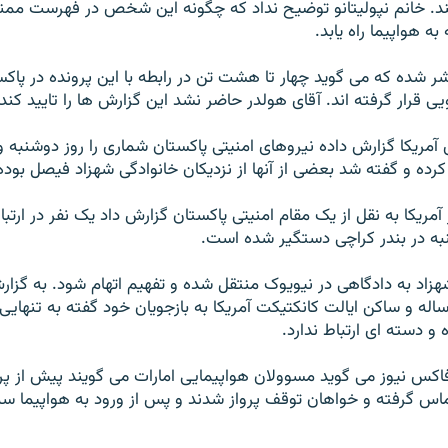
د. خانم نپوليتانو توضيح نداد که چگونه اين شخص در فهرست ممنوع
به هواپيما راه يابد.
 شده که می گويد چهار تا هشت تن در رابطه با اين پرونده در پاک
ی قرار گرفته اند. آقای هولدر حاضر نشد اين گزارش ها را تاييد کند.
ريکا گزارش داده نيروهای امنيتی پاکستان شماری را روز دوشنبه و
رده و گفته شد بعضی از آنها از نزديکان خانوادگی شهزاد فيصل بوده 
ريکا به نقل از يک مقام امنيتی پاکستان گزارش داد يک نفر در ارتباط
ه در بندر کراچی دستگير شده است.
اد به دادگاهی در نيويوک منتقل شده و تفهيم اتهام شود. به گزار
يصل شهزاد ۳۰ ساله و ساکن ايالت کانکتيکت آمريکا به بازجويان خود گفته به تنه
 و دسته ای ارتباط ندارد.
اکس نيوز می گويد مسوولان هواپيمايی امارات می گويند پيش از پر
ماس گرفته و خواهان توقف پرواز شدند و پس از ورود به هواپيما سه