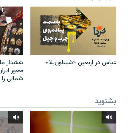
عباس در اربعینِ «شیطون‌بلا»
هشدار مار
محور ایرا
شمالی را
بشنوید