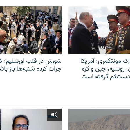
ک مونتگمری: آمریکا
شورش در قلب اورشلیم؛ کا
ن، روسیه، چین و کره
جرات کرده شنبه‌ها باز باش
 دست‌کم گرفته است