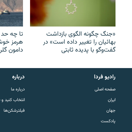
«جنگ چگونه الگوی بازداشت
تا چه حد 
بهائیان را تغییر داده است» در
هرمز خوشب
گفت‌وگو با پدیده ثابتی
دامون گلری
English
رادیو فردا
درباره
به ما بپیوندید
صفحه اصلی
درباره ما
ایران
انتخاب کنید و 
جهان
فیلترشکن‌ها
پادکست
زبان‌های دیگر