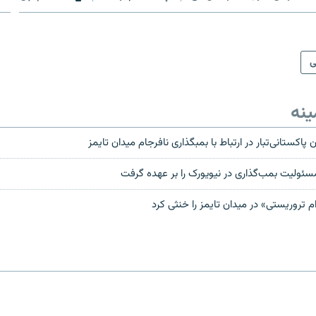
ی
ینه
کستانی‌تبار در ارتباط با بمبگذاری نافرجام ميدان تایمز
سئولیت بمب‌گذاری در نیویورک را بر عهده گرفت
 تروريستى» در ميدان تايمز را خنثى كرد