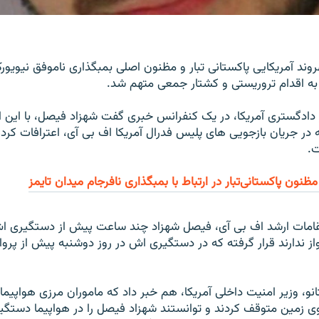
ند آمريکايی پاکستانی تبار و مظنون اصلی بمبگذاری ناموفق نيويور
به اقدام تروريستی و کشتار جمعی متهم شد.
 دادگستری آمريکا، در يک کنفرانس خبری گفت شهزاد فيصل، با اين ا
ر جريان بازجويی های پليس فدرال آمريکا اف بی آی، اعترافات کرده 
ت.
ون پاکستانی‌تبار در ارتباط با بمبگذاری نافرجام ميدان تایمز
مقامات ارشد اف بی آی، فيصل شهزاد چند ساعت پيش از دستگيری 
از ندارند قرار گرفته که در دستگيری اش در روز دوشنبه پيش از پرو
نو، وزير امنيت داخلی آمريکا، هم خبر داد که ماموران مرزی هواپيما 
وی زمين متوقف کردند و توانستند شهزاد فيصل را در هواپيما دستگير