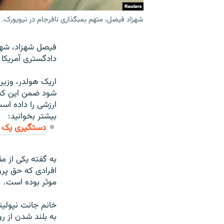
شهزاد فیصل، متهم بمبگذاری نافرجام در نیویورک.
فيصل شهزاد، شهرو
دادگستری آمريکا 
اريک هولدر، وزير
شود ضمن اين که د
ارزشی را داده اس
بیشتر بخوانید:
دستگیری یک مظن
به گفته يکی از 
افرادی که حق پرو
موثر بوده است.
خانم جانت نپوليتا
به بلند شدن از ر