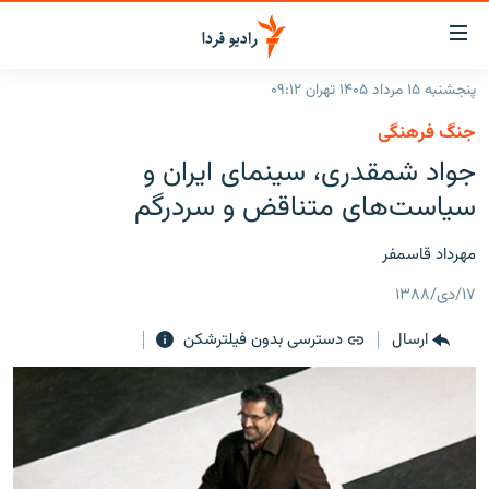
ینک‌های
ابلیت
سترسی
پنجشنبه ۱۵ مرداد ۱۴۰۵ تهران ۰۹:۱۲
ازگشت
صفحه اصلی
جنگ فرهنگی
ازگشت
ایران
جواد شمقدری، سینمای ایران و
ه
نوی
جهان
سیاست‌های متناقض و سردرگم
صلی
رادیو
فتن
مهرداد قاسمفر
ه
پادکست
انتخاب کنید و بشنوید
فحه
۱۷/دی/۱۳۸۸
چندرسانه‌ای
برنامه‌های رادیویی
ستجو
ارسال
دسترسی بدون فیلترشکن
زنان فردا
فرکانس‌ها
گزارش‌های تصویری
گزارش‌های ویدئویی
English
به ما بپیوندید