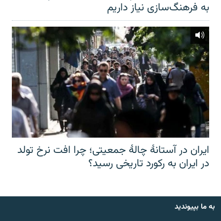
به فرهنگ‌سازی نیاز داریم
ایران در آستانهٔ چالهٔ جمعیتی؛ چرا افت نرخ تولد
در ایران به رکورد تاریخی رسید؟
به ما بپیوندید