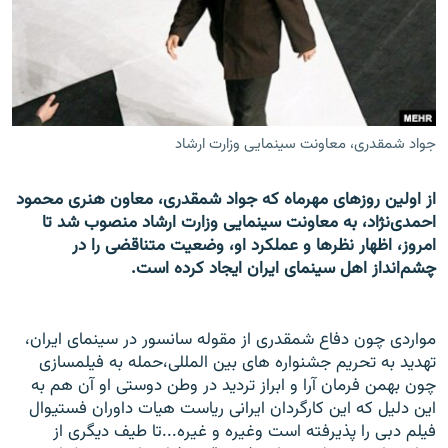
زبان‌های دیگر
جواد شمقدری، معاونت سینمایی وزارت ارشاد
از اولین روزهای مهرماه که جواد شمقدری، معاون هنری محمود
احمدی‌نژاد، به معاونت سینمایی وزارت ارشاد منصوب شد تا
امروز، اظهار نظرها و عملکرد او، وضعیت متناقضی را در
چشم‌انداز اهل سینمای ایران ایجاد کرده است.
مواردی چون دفاع شمقدری از مقوله سانسور در سینمای ایران،
تهدید به تحریم جشنواره های بین المللی،حمله به فیلمسازی
چون بهمن فرمان آرا و ابراز تردید در وطن دوستی او آن هم به
این دلیل که این کارگردان ایرانی ریاست هیات داوران فستیوال
فیلم دبی را پذیرفته است وغیره و غیره...تا طیف دیگری از