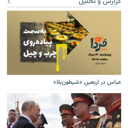
گزارش و تحلیل
عباس در اربعینِ «شیطون‌بلا»