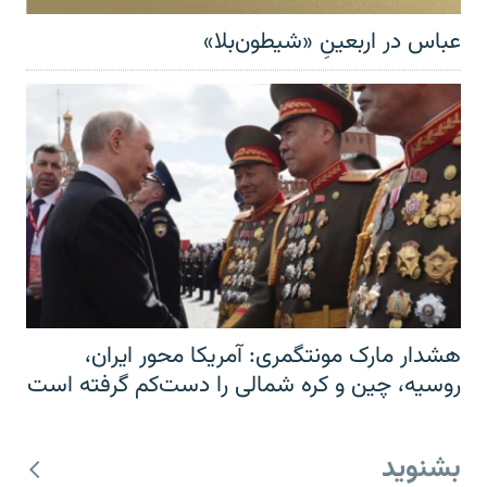
عباس در اربعینِ «شیطون‌بلا»
هشدار مارک مونتگمری: آمریکا محور ایران،
روسیه، چین و کره شمالی را دست‌کم گرفته است
بشنوید