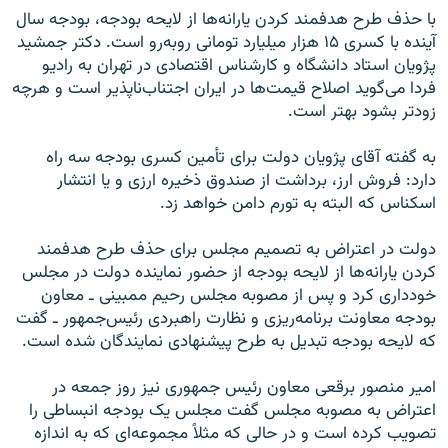
با حذف طرح هدفمند کردن یارانه‌ها از لایحه بودجه، بودجه سال
آینده با کسری ۱۵ هزار میلیارد تومانی روبه‌رو است. دکتر جمشید
پژویان استاد دانشگاه و کارشناس اقتصادی در تهران به رادیو
فردا می‌گوید اصلاح قیمت‌ها در ایران اجتناب‌ناپذیر است و هرچه
زودتر بشود بهتر است.
به گفته آقای پژویان دولت برای تأمین کسری بودجه سه راه
دارد: فروش ارز، برداشت از صندوق ذخیره ارزی و یا انتشار
اسکناس که البته به تورم دامن خواهد زد.
دولت در اعتراض به تصمیم مجلس برای حذف طرح هدفمند
کردن یارانه‌ها از لایحه بودجه از حضور نماینده دولت در مجلس
خودداری کرد و پس از مصوبه مجلس رحيم ممبينی ـ معاون
بودجه معاونت برنامه‌ريزی و نظارت راهبردی رئيس‌جمهور ـ گفت
كه لايحه بودجه تبديل به طرح پيشنهادی نمايندگان شده است.
امير منصور برقعی معاون رئیس جمهوری نیز روز جمعه در
اعتراض به مصوبه مجلس گفت مجلس یک بودجه انبساطی را
تصویب کرده است و در حالی که مثلاً مجموعه‌ای که به اندازه