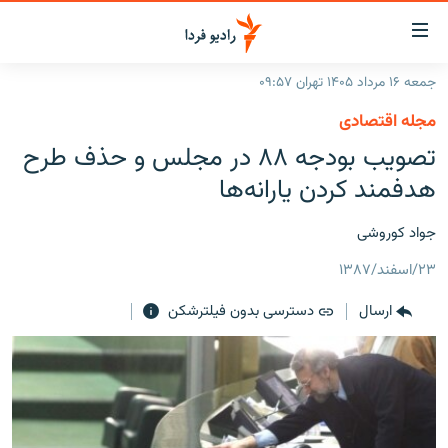
ینک‌های
ابلیت
سترسی
جمعه ۱۶ مرداد ۱۴۰۵ تهران ۰۹:۵۷
ازگشت
صفحه اصلی
مجله اقتصادی
ازگشت
ایران
تصویب بودجه ۸۸ در مجلس و حذف طرح
ه
نوی
جهان
هدفمند کردن یارانه‌ها
صلی
رادیو
فتن
جواد کوروشی
ه
پادکست
انتخاب کنید و بشنوید
فحه
۲۳/اسفند/۱۳۸۷
چندرسانه‌ای
برنامه‌های رادیویی
ستجو
ارسال
دسترسی بدون فیلترشکن
زنان فردا
فرکانس‌ها
گزارش‌های تصویری
گزارش‌های ویدئویی
English
به ما بپیوندید