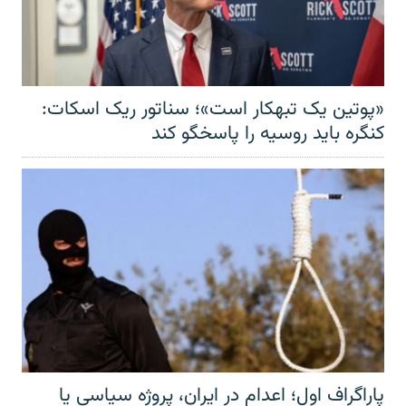
«پوتین یک تبهکار است»؛ سناتور ریک اسکات:
کنگره باید روسیه را پاسخگو کند
پاراگراف اول؛ اعدام در ایران، پروژه سیاسی یا