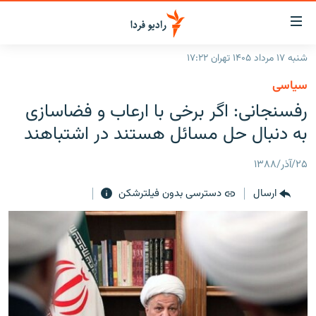
ینک‌های
ابلیت
سترسی
شنبه ۱۷ مرداد ۱۴۰۵ تهران ۱۷:۲۲
ازگشت
صفحه اصلی
سیاسی
ازگشت
ایران
رفسنجانی: اگر برخی با ارعاب و فضاسازی
ه
نوی
جهان
به دنبال حل مسائل هستند در اشتباهند
صلی
رادیو
فتن
۲۵/آذر/۱۳۸۸
ه
پادکست
انتخاب کنید و بشنوید
فحه
ارسال
دسترسی بدون فیلترشکن
چندرسانه‌ای
برنامه‌های رادیویی
ستجو
زنان فردا
فرکانس‌ها
گزارش‌های تصویری
گزارش‌های ویدئویی
English
به ما بپیوندید