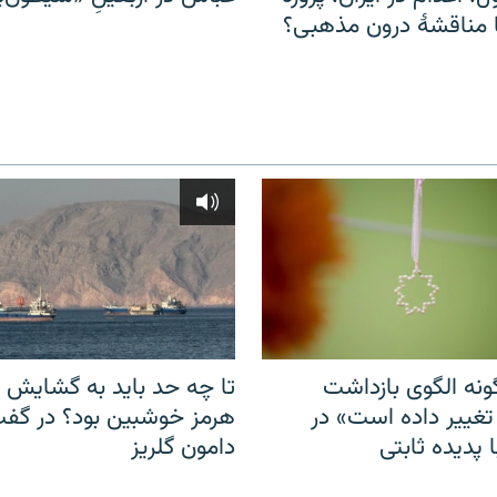
مناقشهٔ درون مذهبی؟
نه الگوی بازداشت
تا چه حد باید به گشایش ت
 تغییر داده است» در
هرمز خوشبین بود؟ در گفت‌
 پدیده ثابتی
دامون گلریز