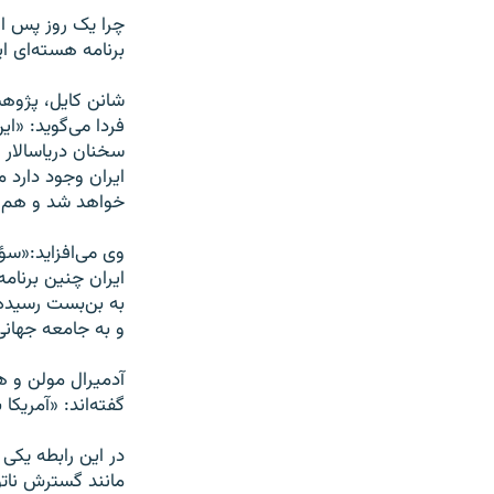
برنامه هسته‌ای اي
شانن کايل، پژوهش
فردا می‌گويد: «اي
سخنان درياسالار م
ايران وجود دارد م
خواهد شد و هم ا
وی می‌افزايد:‌«سؤ
ايران چنين برنامه
به بن‌بست رسيده 
و به جامعه جهانی
آدميرال مولن و هي
گفته‌اند: «آمريکا
در اين رابطه يکی
مانند گسترش ناتو