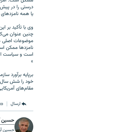
مشکل است. آمريکا
درستی را در پيش 
يا همه نامزدهای
وی با تأکيد بر ا
چنين عنوان می‌کن
موضوعات اصلی هس
نامزدها ممکن اس
است و سياست ايرا
»
برپايه برآورد ساز
خود را شش سال پ
مقام‌های آمريکا
ارسال
حسین آ
حسین آری