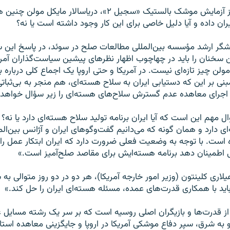
چرا يک روز پس از آزمايش موشک بالستيک «سجيل ۲»، درياسالار ماي
ران داده و آيا دليل خاصی برای اين کار وجود داشته است يا نه؟
گر ارشد مؤسسه بين‌المللی مطالعات صلح در سوئد، در پاسخ اين سؤ
ن سخنان را بايد در چهاچوب اظهار نظرهای پيشين سياست‌گذاران آمريک
ولن چيز تازه‌ای نيست. در آمريکا و حتی اروپا يک اجماع کلی درباره 
بنی بر اين که دستيابی ايران به سلاح هسته‌ای، هم منجر به بی‌ثباتی
جرای معاهده عدم گسترش سلاح‌های هسته‌ای را زير سؤال خواهد ب
ال مهم اين است که آيا ايران برنامه توليد سلاح هسته‌ای دارد يا نه؟
‌ای دارد و همان گونه که می‌دانيم گفت‌وگوهای ايران و آژانس بين‌الم
است. با توجه به وضعيت فعلی ضرورت دارد که ايران ابتکار عمل را
 اطمينان دهد برنامه هسته‌ايش برای مقاصد صلح‌آميز است.»
لاری کلينتون (وزير امور خارجه آمريکا)، هر دو در دو روز متوالی به 
 بايد با همکاری قدرت‌های عمده، مسئله هسته‌ای ايران را حل کند.»
 از قدرت‌ها و بازيگران اصلی روسيه است که بر سر يک رشته مسايل ع
 به شرق، سپر دفاع موشکی آمريکا در اروپا و جايگزينی معاهده است