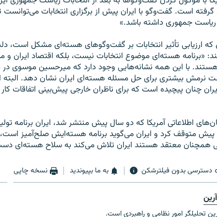
 با موکول کردن گفت‌وگوها به بعد از انتخابات رياست جمهوری ايران 
گرفته است. گفت‌وگو با ايران پيش از برگزاری انتخابات می‌توانست ت
 رياست جمهوری داشته باشد.»
ين که ارزيابی تأثير انتخابات بر گفت‌وگوهای هسته‌ای مشکل است، دلي
د: «برنامه هسته‌ای موضوع انتخابات نيست، بلکه اقتصاد ايران و م
تند. با اين همه نشانه‌هايی وجود دارد که ميرحسين موسوی در مق
ت نرمش بيشتری برای حل مسئله هسته‌ای ايران نشان دهد. البته ا
ن چنان پيچيده است که برای ناظران خارجی پيش‌بينی اتفاقات کار 
مان‌های اطلاعاتی آمريکا که دو سال پيش منتشر شد، ايران برنامه تول
يش متوقف کرد و ايران می‌گويد برنامه هسته‌ايش صلح‌آميز است، و
يی همچنان معتقد هستند ايران تلاش می‌کند به سلاح هسته‌ای دست 
دسترسی بدون فیلترشکن
به ما بپیوندید
نسخه چاپی
رین
ن تحلیلگر امور نظامی و راهبردی است.