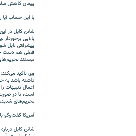
پيمان کاهش سلاح‌
با اين حساب آيا ر
شانن کايل در اين
بالايی برخوردار 
پيشرفتی نايل شون
فعلی هم دست خوا
نيستند تحريم‌های
وی تأکيد می‌کند: 
داشته باشد به حل 
اعمال تنبيهات را
است، تا در صورت 
تحريم‌های شديدتر
آمريکا گفت‌وگو با
شانن کايل درباره 