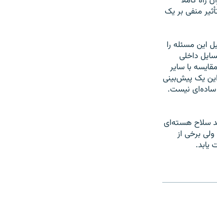
راه کاملاً
أثير منفی بر يک
ل اين مسئله را
سايل داخلی
ايسه با ساير
ين يک پيش‌بينی
ساده‌ای نيست.
يد سلاح هسته‌ای
لی برخی از
يابد.