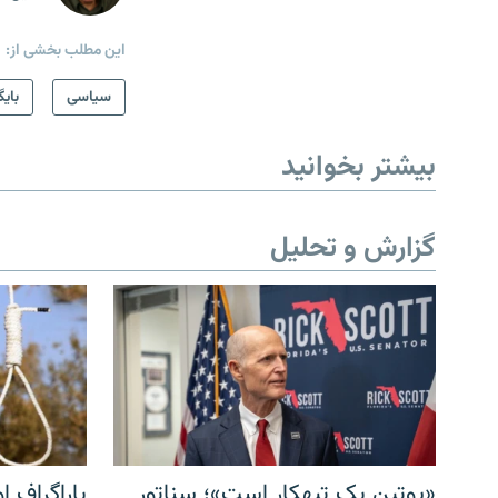
این مطلب بخشی از:
سیاسی
بایگ
بیشتر بخوانید
گزارش و تحلیل
«پوتین یک تبهکار است»؛ سناتور
پاراگراف او