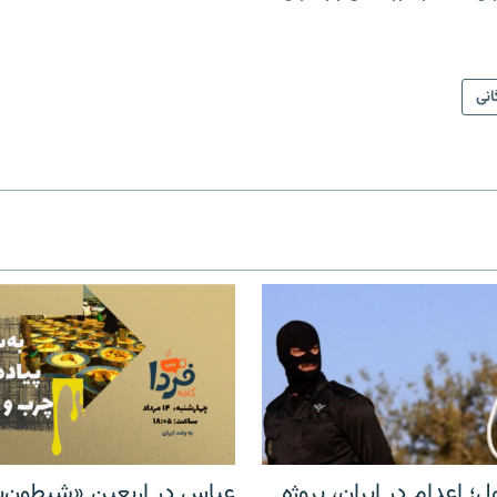
انی
ل؛ اعدام در ایران، پروژه
عباس در اربعینِ «شیطون‌بل