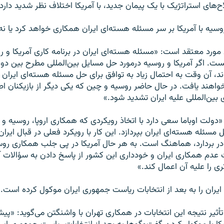
های استراتژيک با يک پيمان جديد، با آمريکا اختلاف نظر شديد دارد.
وسيه با آمريکا بر سر مسئله هسته‌ای ايران همکاری خواهد کرد يا نه
 مورد معتقد است: «مسئله هسته‌ای ايران در برنامه کاری آمريکا و ر
نيست. اگر آمريکا و روسيه درمورد حل مسايل بين‌المللی مطرح بين دو
د، آن وقت به احتمال زياد به توافق برای حل مسئله هسته‌ای ايران 
هند يافت. در حال حاضر روسيه و چين که يکی ديگر از بازيکنان ا
 بين‌المللی عليه ايران تشديد شود.»
«دولت اوباما سعی دارد با اتخاذ رويکردی که همکاری اروپا، روسيه و چ
مسئله هسته‌ای ايران بپردازد. اين کار با رويکرد فعلی در قبال ايرا
 در بردارد، هماهنگ است. به هر حال آمريکا در پی جلب همکاری رو
عدم همکاری ايران و خودداری اين کشور از پاسخ دادن به سؤالات آ
ی را عليه آن اعمال کند.»
 ايران را به بعد از انتخابات رياست جمهوری ايران موکول کرده است.
تأثير نتيجه اين انتخابات در همکاری تهران با واشنگتن می‌گويد: «پيش