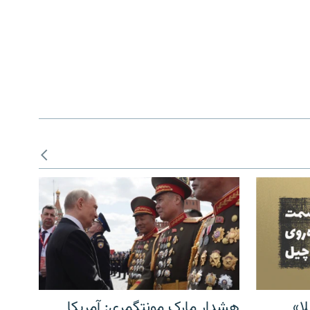
ا»
هشدار مارک مونتگمری: آمریکا