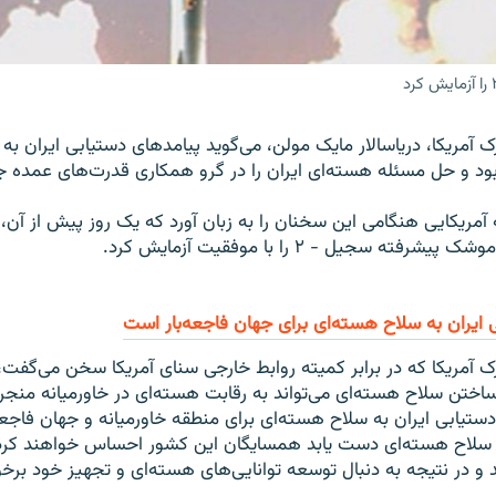
آمریکا، دریاسالار مایک مولن، می‌گوید پیامدهای دستیابی ایران به
بود و حل مسئله هسته‌ای ایران را در گرو همکاری قدرت‌های عمده ج
فته سجیل - ۲ را با موفقیت آزمایش کرد.
 ايران به سلاح هسته‌اى براى جهان فاجعه‌بار است
آمريکا که در برابر کميته روابط خارجی سنای آمريکا سخن می‌گفت، با
ساختن سلاح هسته‌ای می‌تواند به رقابت هسته‌ای در خاورميانه منجر
 دستيابی ايران به سلاح هسته‌ای برای منطقه خاورميانه و جهان فاجعه
به سلاح هسته‌ای دست يابد همسايگان اين کشور احساس خواهند کر
و در نتيجه به دنبال توسعه توانايی‌های هسته‌ای و تجهيز خود برخو