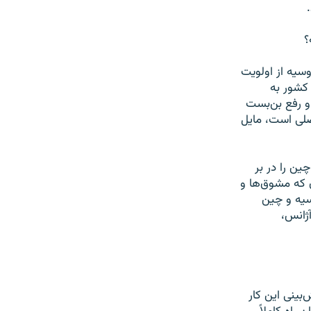
؟
وسيه از اولويت
 کشور به
و رفع بن‌بست
صلی است، مايل
ين را در بر
ن که مشوق‌ها و
سيه و چين
ژانس،
‌بينی اين کار