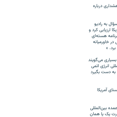
کل مولن چنين هشداری درباره
ال به راديو
ا ارزيابی کرد و
برنامه هسته‌ای
 در خاورميانه
رد. »
 بسياری می‌گويند
للی انرژی اتمی
 به دست بگيرد
سنای آمريکا
مده بين‌المللی
ارت یک يا همان