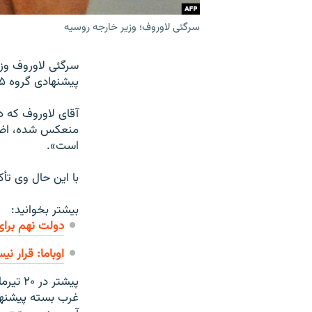
سرگئی لاوروف؛ وزیر خارجه روسیه
سرگئی لاوروف وزی
پیشنهادی گروه ۵+۱ پاسخ دهد.
آقای لاوروف که د
منعکس شده، اضافه
است».
با این حال وی تأک
بیشتر بخوانید:
دولت نهم برای
اوباما: قرار ن
غرب بسته پیشنهاد