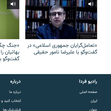
«تعامل‌گرایان جمهوری اسلامی» در
«جنگ چگو
گفت‌وگو با علیرضا نامور حقیقی
بهائیان را
گفت‌وگو با
English
رادیو فردا
درباره
به ما بپیوندید
صفحه اصلی
درباره ما
ایران
انتخاب کنید و 
جهان
فیلترشکن‌ها