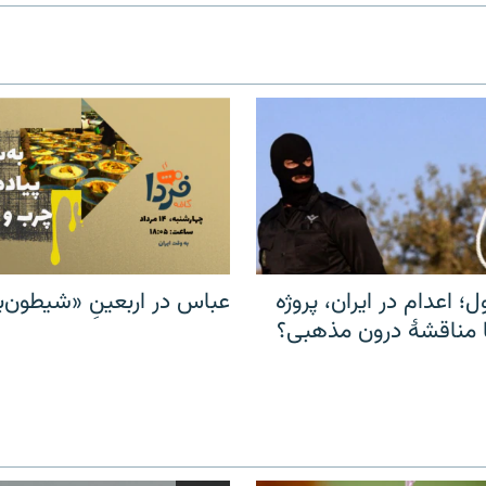
ل؛ اعدام در ایران، پروژه
عباس در اربعینِ «شیطون‌بل
مناقشهٔ درون مذهبی؟