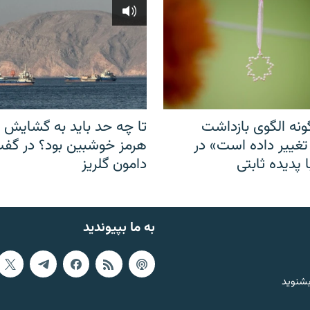
نه الگوی بازداشت
تا چه حد باید به گشایش ت
 تغییر داده است» در
هرمز خوشبین بود؟ در گفت‌
 پدیده ثابتی
دامون گلریز
به ما بپیوندید
بشنوید