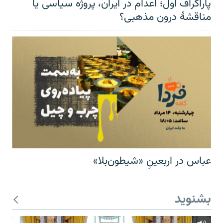
پاراگراف اول؛ اعدام در ایران، پروژه سیاسی یا
مناقشهٔ درون مذهبی؟
عباس در اربعینِ «شیطون‌بلا»
بشنوید