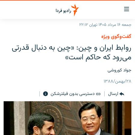
ینک‌های
ابلیت
سترسی
جمعه ۱۶ مرداد ۱۴۰۵ تهران ۲۲:۱۲
ازگشت
صفحه اصلی
گفت‌وگوی ویژه
ازگشت
ایران
روابط ایران و چین: «چین به دنبال قدرتی
ه
نوی
جهان
می‌رود که حاکم است»
صلی
رادیو
فتن
جواد کوروشی
ه
پادکست
انتخاب کنید و بشنوید
فحه
۲۸/بهمن/۱۳۸۸
چندرسانه‌ای
برنامه‌های رادیویی
ستجو
ارسال
دسترسی بدون فیلترشکن
زنان فردا
فرکانس‌ها
گزارش‌های تصویری
گزارش‌های ویدئویی
English
به ما بپیوندید