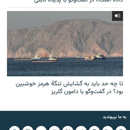
تا چه حد باید به گشایش تنگهٔ هرمز خوشبین
بود؟ در گفت‌وگو با دامون گلریز
به ما بپیوندید