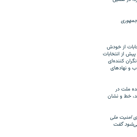
 جمهوری
خابات از خودش
یش از انتخابات
گران کننده‌ای
اب و نهادهای
ده ملت در
د، خط و نشان
ی امنیت ملی
 می‌شود گفت