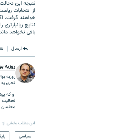
نتیجه این دخالت‌
از انتخابات ریاس
خواهند گرفت. اگر
نتایج زیانبارتری
باقی نخواهد ماند
ارسال
روزبه بو
تحریریه 
او که پیش
فعالیت ک
معلمان و 
این مطلب بخشی از:
سیاسی
بایگ