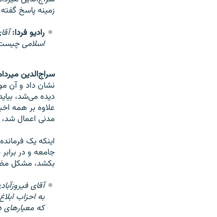
زمینه پاسخ گفته
رادیو فردا:
آقا
اسلامی چیست
سراج‌الدین میردام
نشان داد و آن مو
دیده می‌شد، بیای
علاوه بر همه اخبا
مدنی اعمال شد، ب
اینکه یک فرمانده
جامعه و در براب
بکشد، مشکل مضا
آقای فیروزآبا
به احزاب ابلا
که معیارهای د