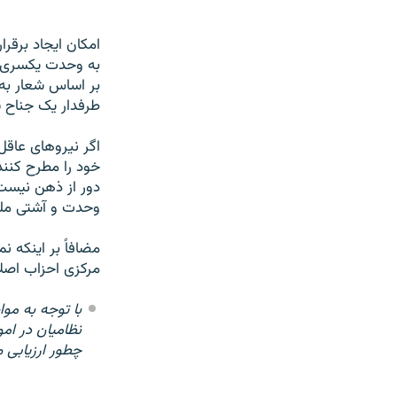
امکان ایجاد برقر
به وحدت یکسری شر
بر اساس شعار به 
طرفدار یک جناح 
اگر نیروهای عاقل
خود را مطرح کنند 
دور از ذهن نیست.
وحدت و آشتی ملی
مضافاً بر اینکه 
مرکزی احزاب اصلا
با توجه به مو
نظامیان در ام
چطور ارزیابی م