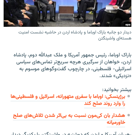
دیدار دو جانبه باراک اوباما و پادشاه اردن در حاشیه نشست امنیت
زبان‌های دیگر
هسته‌ای واشینگتن
باراک اوباما، رئیس جمهور آمریکا و ملک عبدالله دوم، پادشاه
اردن، خواهان از سرگیری هرچه سریع‌تر تماس‌های سیاسی
اسرائیلی- فلسطینی، در چارچوب گفت‌وگوهای موسوم به
«نزدیکی» شدند.
بیشتر بخوانید:
برژینسکی: اوباما با سفری متهورانه، اسرائیل و فلسطینی‌ها
را وارد روند صلح کند
هشدار بان کی‌مون نسبت به بی‌اثر شدن تلاش‌های صلح
خاورمیانه
رهبران آمریکا و اردن که دوشنبه در واشینگتن با یکدیگر دیدار