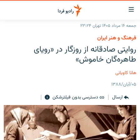
ینک‌های
ابلیت
سترسی
جمعه ۱۶ مرداد ۱۴۰۵ تهران ۲۳:۲۴
ازگشت
صفحه اصلی
فرهنگ و هنر ایران
ازگشت
ایران
روایتی صادقانه از روزگار در «رویای
ه
نوی
جهان
طاهره‌گان خاموش»
صلی
رادیو
فتن
هانا کاویانی
ه
پادکست
انتخاب کنید و بشنوید
فحه
۰۵/آبان/۱۳۸۸
چندرسانه‌ای
برنامه‌های رادیویی
ستجو
ارسال
دسترسی بدون فیلترشکن
زنان فردا
فرکانس‌ها
گزارش‌های تصویری
گزارش‌های ویدئویی
English
به ما بپیوندید