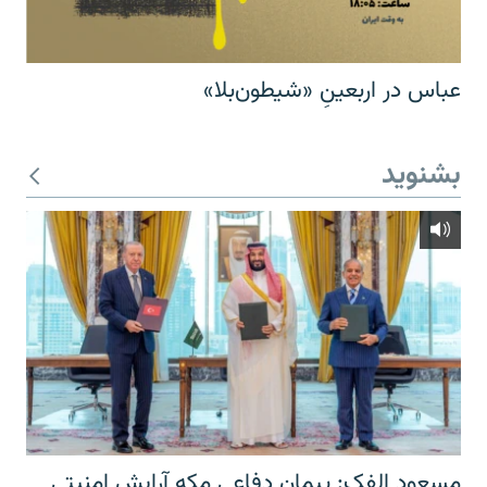
عباس در اربعینِ «شیطون‌بلا»
بشنوید
مسعود الفک: پیمان دفاعی مکه آرایش امنیتی