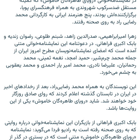
در نمایشنامه‌خوانی «رویای طاهره‌گان خاموش» که کمیته
مستقل ضدسرکوب شهروندی به همراه فرهنگسرای پویا،
برگزارکننده‌اش بودند، پنج هنرمند ایرانی به کارگردانی محمد
رضایی راد به روی صحنه رفتند.
زهرا امیرابراهیمی، صدرالدین زاهد، شبنم طلوعی، رضوان زندیه و
بابک اکبری فراهانی. در دعوتنامه این نمایشنامه‌خوانی متنی
آمده است که امضای نمایشنامه‌نویسان مطرح امروز ایران از
جمله محمد چرم‌شیر، حمید امجد، نغمه ثمینی، محمد
رحمانیان، علیرضا نادری، محمد امیر یار احمدی و محمد یعقوبی
به چشم می‌خورد.
این نویسندگان به همراه محمد رضایی‌راد، بعد از رخدادهای اخیر
در ایران در تابستان گذشته اعلام کردند که روای صادق روزگار
خود خواهند شد. شاید «رویای طاهره‌گان خاموش» یکی از این
روایت‌ها باشد.
بابک اکبری فراهانی از بازیگران این نمایشنامه‌خوانی درباره روایتی
که به روی صحنه رفته است به رادیو فردا می‌گوید: نمایشنامه
«رویای طاهره‌گان خاموش» متنی است که در بستری در گذر از