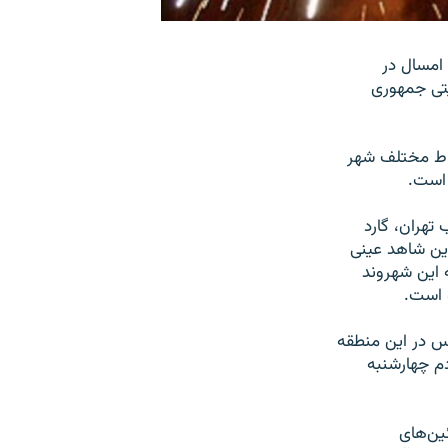
امسال در
یتی جمهوری
قاط مختلف شهر
 است.
تهران، گارد
این شاهد عینی
ه این شهروند
 است.
یس در این منطقه
م چهارشنبه
ین‌های