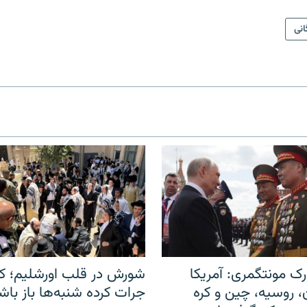
انی
ک مونتگمری: آمریکا
شورش در قلب اورشلیم؛ کا
ن، روسیه، چین و کره
جرات کرده شنبه‌ها باز باش