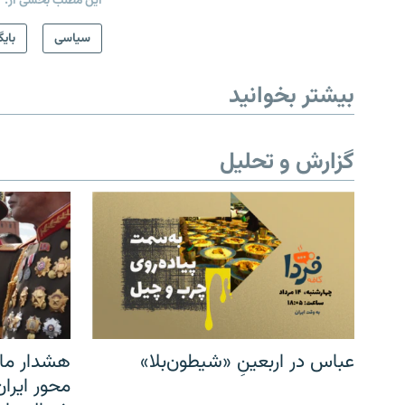
این مطلب بخشی از:
سیاسی
بایگ
بیشتر بخوانید
گزارش و تحلیل
عباس در اربعینِ «شیطون‌بلا»
هشدار مار
محور ایرا