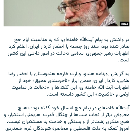
زبان‌های دیگر
در واکنش به پیام آیت‌الله خامنه‌ای، که به مناسبت ایام حج
صادر شده بود، هند روز جمعه با احضار کاردار ایران، اعلام کرد
اظهارات رهبر جمهوری اسلامی دخالت در امور داخلی این کشور
است.
به گزارش روزنامه هندو، وزارت خارجه هندوستان با احضار رضا
علایی، کاردار ایران، ضمن ابراز «ناخرسندی عمیق» خود از
اظهارات آیت‌ الله خامنه‌ای، این گفته‌ها را «دخالت در تمامیت
ارضی و حاکمیت» این کشور دانسته است.
آیت‌الله خامنه‌ای در پیام حج امسال خود گفته بود: «هیچ
معروفی برتر از نجات ملت‌ها از چنگال قدرت اهریمنی استکبار، و
هیچ منکری زشت‌تر از وابستگی و خدمت به مستکبران نیست.
امروز کمک به ملت فلسطین و محاصره شوندگان غزه، همدردی