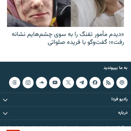
«دیدم مأمور تفنگ را به سوی چشم‌هایم نشانه
رفت»؛ گفت‌و‌گو با فریده صلواتی
به ما بپیوندید
رادیو فردا
درباره
© ۲۰۲۶ تمام حقوق این وب‌سایت، بر اساس مقررات کپی‌رایت، برای رادیو فردا