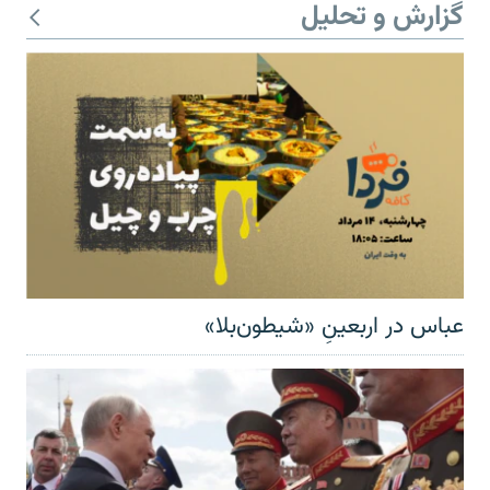
گزارش و تحلیل
عباس در اربعینِ «شیطون‌بلا»