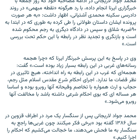
محمد جواد لاریجانی در ادامه مصاحبه خود که روز جمعه با
خبرگزاری ایرنا انجام داده، با رد هرگونه «نقطه مبهمی» در روند
دادرسی سکینه محمدی آشتیانی، اظهار داشت: «به هر صورت
پرونده ایشان داستان طولانی را طی کرده به طوری که در ابتدا به
۹۰ضربه شلاق و سپس در دادگاه دیگری به رجم محکوم شده
است و بازنگری و تجدید نظر در رابطه با این حکم تحت بررسی
است.»
وی در پاسخ به این پرسش خبرنگار ایرنا که «چرا هجمه
رسانه‌های غربی در این رابطه بسیار زیاد بوده است،» گفت:
هجمه‌ای که غرب در این رابطه به راه انداخته، هیچ تاثیری در
نظر قضات ما ندارد. اجرای احکام شرع مقدس اسلام مثل رجم،
حجاب و ارث همواره با تخاصم وقیحانه آنها روبرو بوده و اساسا
هر مساله ای که بوی احکام شرعی داشته باشد با مخالفت آنها
روبرو می‌شود.»
محمد جواد لاریجانی پس از سنگسار یک مرد در اطراف قزوین در
سال ۱۳۸۶ گفته بود «برخی فکر میکنند چون غربی‌ها راجع به
سنگسار به ما فحش می‌دهند، ما خجالت می‌کشیم که احکام را
اجرا کنیم.»