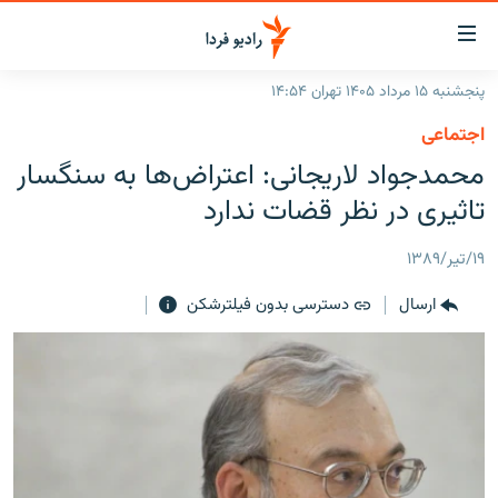
ینک‌های
ابلیت
سترسی
پنجشنبه ۱۵ مرداد ۱۴۰۵ تهران ۱۴:۵۴
ازگشت
صفحه اصلی
اجتماعی
ازگشت
ایران
محمدجواد لاریجانی: اعتراض‌ها به سنگسار
ه
نوی
جهان
تاثیری در نظر قضات ندارد
صلی
رادیو
فتن
۱۹/تیر/۱۳۸۹
ه
پادکست
انتخاب کنید و بشنوید
فحه
ارسال
دسترسی بدون فیلترشکن
چندرسانه‌ای
برنامه‌های رادیویی
ستجو
زنان فردا
فرکانس‌ها
گزارش‌های تصویری
گزارش‌های ویدئویی
English
به ما بپیوندید