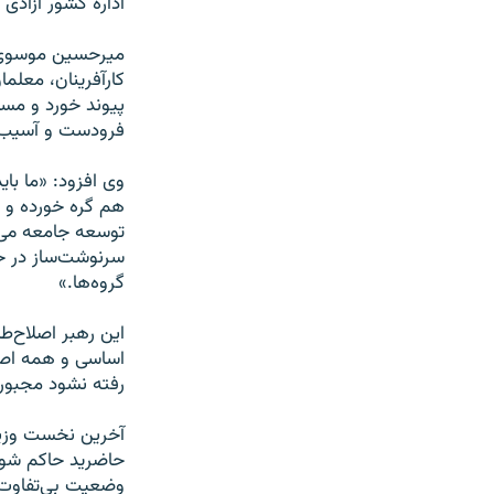
اداره کشور آزادی 
میرحسین موسوی ب
کارآفرینان، معلم
پیوند خورد و مسا
فرودست و آسیب 
وی افزود: «ما بای
هم گره خورده و د
توسعه جامعه می‌ش
سرنوشت‌ساز در حی
گروه‌ها.»
این رهبر اصلاح‌ط
اساسی و همه اصول 
رفته نشود مجبوری
آخرین نخست وزیر
حاضرید حاکم شوید
وضعیت بی‌تفاوت 