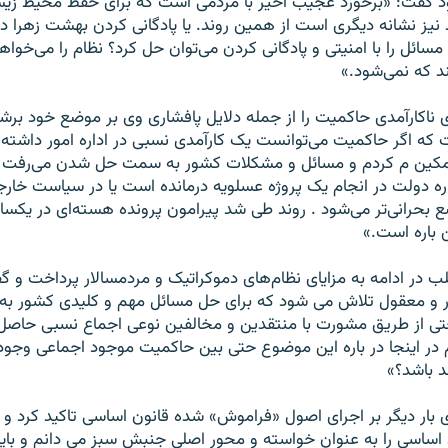
خود گفت: «برخورد عجیب اخیر با مردمی است که برای حفظ محیط زی
مسائل را با امنیتی و پادگانی کردن می‌توان حل کرد؟ نظام را می‌خوا
ند که نمی‌شود.»
اکارآمدی حاکمیت را از جمله دلایل پافشاری‌ وی بر موضع خود برش
ه اگر حاکمیت می‌توانست یک کارآمدی نسبی در اداره امور داشته ب
تمکین م‌ کردم و مسائل و مشکلات کشور به سمت حل شدن می‌رفت ام
اره دولت در انجام یک پروژه عسلویه درمانده است یا در سیاست خا
 بحرانی‌تر می‌شود . روند طی شد پیرامون پرونده هسته‌ای در یکس
 باره است.»
لب در ادامه به مزایای نظام‌های دموکراتیک و مردمسالار پرداخت و 
 و معقول تلاش می شود که برای حل مسائل مهم و کلیدی کشور به 
 از طریق مشورت با منتقدین و مخالفین نوعی اجماع نسبی حاصل 
ر اینجا در باره این موضوع حتی بین حاکمیت موجود اجماعی وجود ن
د باشد؟»
ار دیگر بر اجرای اصول «فراموش» شده قانون اساسی تاکید کرد و 
 اساسی را به عنوان خواسته و محور اصلی جنبش سبز می دانم و باید 