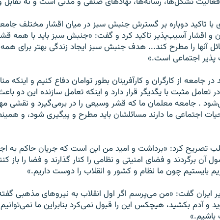
فعالیت تشکل‌ها، رسانه‌ها، نهادهای صنفی و مدنی است و نه تقابل و مق
ا تاکید دوباره بر گسترش جنبش سبز در میان اقشار مختلف جامعه، 
ان و اقشار آسیب‌پذیر تاکید کرد و گفت: «جنبش سبز باید با همه قش
ئل آنها را مطرح کند... هدف جنبش سبز ایجاد زندگی بهتر برای همه و
پذیر اجتماعی است.»
د در جامعه از کارگران و کارآفرینان بطور توامان دفاع کنیم و اینکه من
ر تعامل مثبت با یگدیگر قرار دارد و اینکه تعامل سازنده این دو باع
ود . جامعه معلمان ما که قشر وسیعی را در برمی‌گیرد و نقشی مه
ات اجتماعی ما دارند مسائلشان باید مطرح و پیگیری شود، و همینطو
لب تصریح کرد: «برداشت و امید من این است که جریان حاکم به اجر
آن برگردند و فضای امنیتی و نظامی را کنار گذارند و فضا را باز کنند
م بایستیم چون ما نظام و کشور و انقلاب را دوست داریم.»
 ایران گفت: «من می‌پرسم اگر اول انقلاب به نیروهای مذهبی گفته
 و آدم بکشید، هیچکس این را قبول نمی‌کرد بنابراین ما نمی‌توانیم
باشیم.»