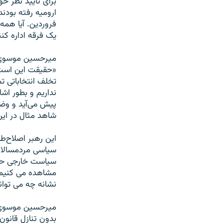
برای تایید نظر 
فروردین. آیا همه 
یک فرقه اداره کن
میرحسین موسوی ن
«حقیقت این است ک
تخلف انتخاباتی 
نداریم و بطور اش
پیش می‌آید و وضع
شاهد مثال در این
این رهبر اصلاح‌ط
سیاسی مردمسالار
سیاست خارجی حتی
مشاهده می کنیم د
نشانه چه می توان
میرحسین موسوی ب
بدون تنازل قانون