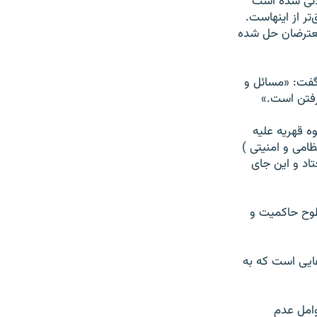
لاتی شده است
ر از اینهاست.
معترضان حل شده
گفت: «مسائل و
رفتن است.»
ه قهریه علیه
امی و امنیتی )
تاد و این جای
طوح حاکمیت و
هایی است که به
وامل عدم