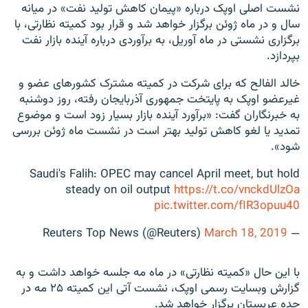
نشست اصلی اوپک درباره «پیمان کاهش تولید نفت» در میانه
سال و در ماه ژوئن برگزار خواهد شد و قرار بود کمیته نظارتی، با
برگزاری نشستی در ماه آوریل، به برآوردی درباره آینده بازار نفت
بپردازد.
خالد الفالح که برای شرکت در کمیته مشترک کشورهای عضو و
غیرعضو اوپک به پایتخت جمهوری آذربایجان رفته، روز دوشنبه
به خبرنگاران گفت: «برآورد آینده بازار بسیار زود است و موضوع
تمدید یا لغو کاهش تولید بهتر است در نشست ماه ژوئن بررسی
شود».
Saudi's Falih: OPEC may cancel April meet, but hold
steady on oil output
https://t.co/vnckdUlzOa
pic.twitter.com/fIR3opuu40
March 18, 2019
— Reuters Top News (@Reuters)
با این حال «کمیته نظارتی» در ماه مه جلسه خواهد داشت و به
گزارش وبسایت رسمی اوپک، نشست آتی این کمیته ۲۵ مه در
جده عربستان برگزار خواهد شد.