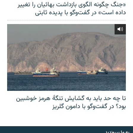
«جنگ چگونه الگوی بازداشت بهائیان را تغییر
داده است» در گفت‌وگو با پدیده ثابتی
تا چه حد باید به گشایش تنگهٔ هرمز خوشبین
بود؟ در گفت‌وگو با دامون گلریز
به ما بپیوندید