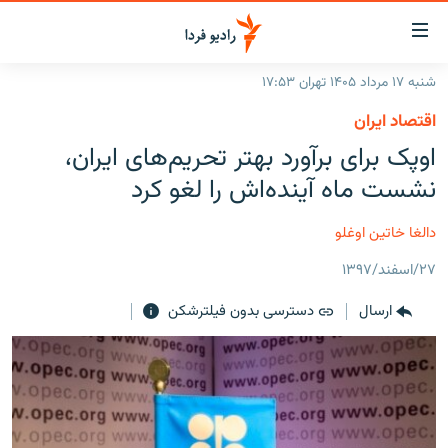
ینک‌های
ابلیت
سترسی
شنبه ۱۷ مرداد ۱۴۰۵ تهران ۱۷:۵۳
ازگشت
صفحه اصلی
اقتصاد ایران
ازگشت
ایران
اوپک برای برآورد بهتر تحریم‌های ایران،
ه
نوی
جهان
نشست ماه آینده‌اش را لغو کرد
صلی
رادیو
فتن
دالغا خاتین اوغلو
ه
پادکست
انتخاب کنید و بشنوید
فحه
۲۷/اسفند/۱۳۹۷
چندرسانه‌ای
برنامه‌های رادیویی
ستجو
ارسال
دسترسی بدون فیلترشکن
زنان فردا
فرکانس‌ها
گزارش‌های تصویری
گزارش‌های ویدئویی
English
به ما بپیوندید