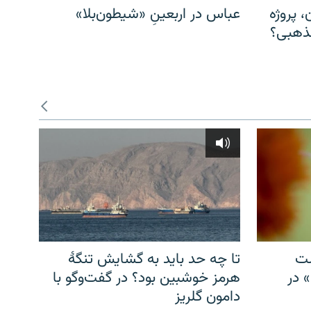
، پروژه
عباس در اربعینِ «شیطون‌بلا»
مذهبی؟
شت
تا چه حد باید به گشایش تنگهٔ
» در
هرمز خوشبین بود؟ در گفت‌وگو با
دامون گلریز