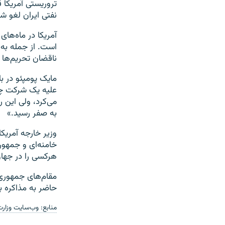
تروریستی آمریکا 
نفتی ایران لغو شد
آمریکا در ماه‌های
است. از جمله به 
ناقضان تحریم‌ها را ۱.۳ میلیارد دلار جریمه کرده است که بالاترین میزان طی یک دهه گ
مایک پومپئو در با
می‌کرد، ولی این ر
به صفر رسید.»
وزیر خارجه آمریکا
خامنه‌ای و جمهور
هرکسی را در جهان
مقام‌های جمهوری 
حاضر به مذاکره ب
منابع: وب‌سایت وزارت 