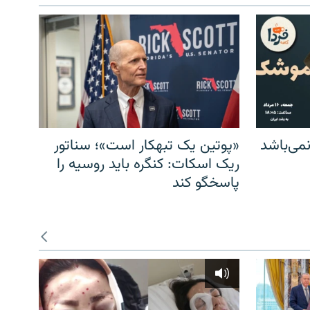
می‌باشد
«پوتین یک تبهکار است»؛ سناتور
ریک اسکات: کنگره باید روسیه را
پاسخگو کند