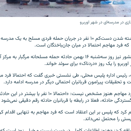
زی در مدرسه‌ای در شهر اوربرو
پلیس سوئد از کشته شدن دست‌کم ۱۰ نفر در جریان حمله فردی مسلح به یک
 که فرد مهاجم احتمالا در میان جان‌باختگان است.
نخست‌وزیر این کشور نیز روز سه‌شنبه ۱۶ بهمن حادثه حمله مسلحانه مرگب
اوربرو را یک روز «دردناک» برای سوئد خواند.
ت، رئیس اداره پلیس محلی، طی نشستی خبری گفت که احتمالا فرد مه
 تحقیقات پیرامون قربانیان احتمالی دیگر در مدرسه ادامه دارد.
او افزود انگیزه فرد مهاجم هنوز مشخص نیست: «احتمالا ۱۰ نفر 
گستردگی حادثه، فعلا در رابطه با قربانیان حادثه رقم دقیقی نمی‌شود
 کرد که پلیس بر این اعتقاد است که فرد مهاجم به تنهایی اقدام کر
یستی را محتمل نمی‌داند.
افه کرد: «هنوز اطلاعات کاملی در دست نیست و خیلی زود است که د