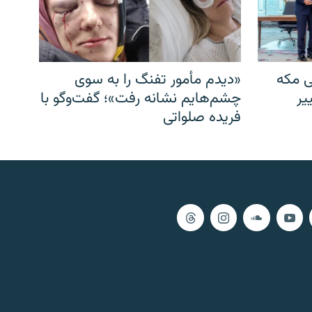
ی مکه
«دیدم مأمور تفنگ را به سوی
یر
چشم‌هایم نشانه رفت»؛ گفت‌و‌گو با
فریده صلواتی