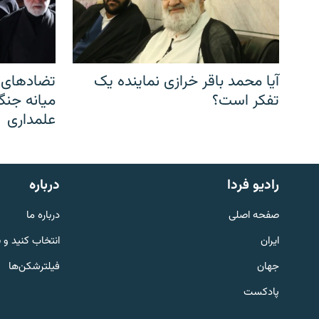
آیا محمد باقر خرازی نماینده یک
تضادهای د
تفکر است؟
میانه جنگ،
علمداری
English
رادیو فردا
درباره
به ما بپیوندید
صفحه اصلی
درباره ما
ایران
انتخاب کنید و 
جهان
فیلترشکن‌ها
پادکست
زبان‌های دیگر