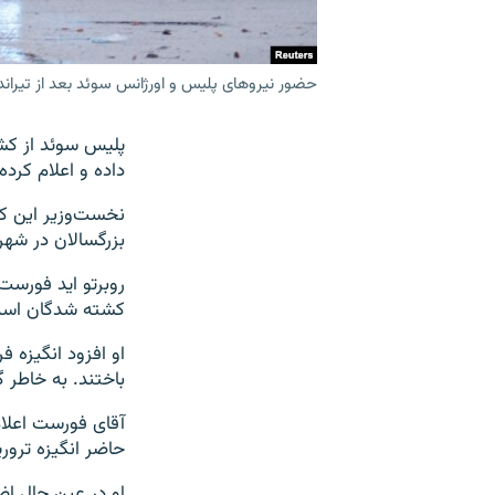
حضور نیروهای پلیس و اورژانس سوئد بعد از تیراندا
داده و اعلام کرده
بزرگسالان در شهر 
روبرتو اید فورس
کشته شدگان است و
باختند. به خاطر 
آقای فورست اعلام
حاضر انگیزه ترور
او در عین حال اض