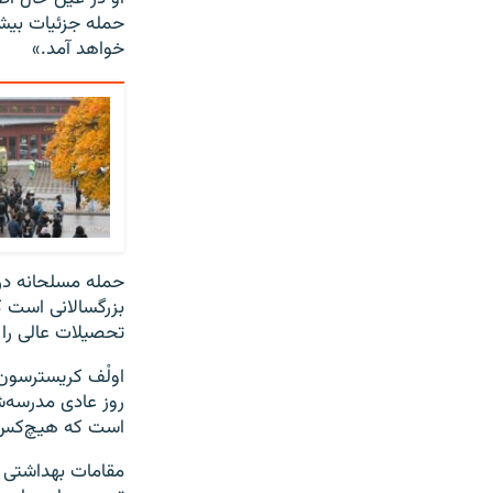
حمله جزئیات بیش
خواهد آمد.»
بزرگسالانی است ک
تحصیلات عالی را
اولْف کریسترسون 
روز عادی مدرسه
است که هیچ‌کس ن
مقامات بهداشتی مح