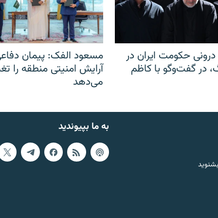
رونی حکومت ایران در
مسعود الفک: پیمان دفاع
 در گفت‌‌وگو با کاظم
آرایش امنیتی منطقه را تغی
می‌دهد
به ما بپیوندید
بشنوید