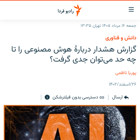
ینک‌های
ابلیت
سترسی
جمعه ۱۶ مرداد ۱۴۰۵ تهران ۱۳:۳۵
ازگشت
صفحه اصلی
دانش و فناوری
ازگشت
ایران
گزارش هشدار دربارهٔ هوش مصنوعی را تا
ه
نوی
جهان
چه حد می‌توان جدی گرفت؟
صلی
رادیو
فتن
پوریا ناظمی
ه
پادکست
انتخاب کنید و بشنوید
فحه
۲۶/اسفند/۱۴۰۲
چندرسانه‌ای
برنامه‌های رادیویی
ستجو
ارسال
دسترسی بدون فیلترشکن
زنان فردا
فرکانس‌ها
گزارش‌های تصویری
گزارش‌های ویدئویی
English
به ما بپیوندید