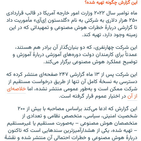
این گزارش چگونه تهیه شده؟
ماه نوامبر سال ۲۰۲۲ وزارت امور خارجه آمریکا در قالب قراردادی
۲۵۰ هزار دلاری به شرکتی به نام «گلدستون اِی‌آی» مأموریت داد
تا گزارشی دربارهٔ خطرات هوش مصنوعی و تمهیداتی که در این
زمینه وجود دارد، تهیه کند.
این شرکت چهارنفری، که دو بنیان‌گذار آن برادر هم هستند،
عمدتاً برای کارمندان دولت دوره‌های آموزشی دربارهٔ آموزش و
توضیح عملکرد هوش مصنوعی برگزار می‌کند.
این شرکت پس از ۱۳ ماه گزارشی ۲۴۷ صفحه‌ای منتشر کرده که
دسترسی به نسخهٔ کامل آن تنها از طریق درخواست مستقیم از
شرکت ممکن است و به‌طور عمومی منتشر نشده، اما
خلاصه‌ای
از آن
در اختیار عموم قرار گرفته است.
این گزارش که ادعا می‌کند براساس مصاحبه با بیش از ۲۰۰
شخصیت امنیتی، سیاسی، متخصص نظامی و تعدادی از
متخصصان هوش مصنوعی – به‌صورت مستقیم یا غیرمستقیم
– تهیه شده، یکی از هشدارآمیزترین سندهایی است که تاکنون
دربارهٔ هوش مصنوعی و خطرات احتمالی آن منتشر شده و نقشهٔ