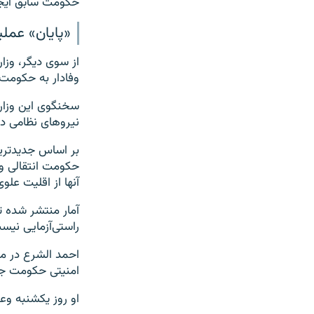
حکومت سابق ایجا
«پایان» عمل
از سوی دیگر، وزا
وفادار به حکومت
سخنگوی این وزارت
نیروهای نظامی د
بر اساس جدیدترین
آنها از اقلیت علو
آمار منتشر شده ت
راستی‌آزمایی نیس
امنیتی حکومت جد
او روز یکشنبه وع