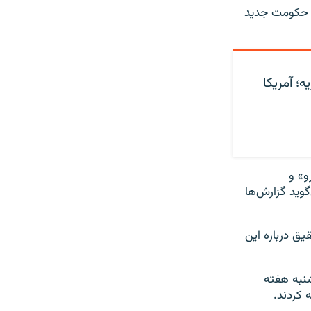
دن حکومت جدید
ریه؛ آمریکا
و» و
گوید گزارش‌ها
ق درباره این
شنبه هفته
 کردند.