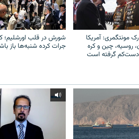
ک مونتگمری: آمریکا
شورش در قلب اورشلیم؛ کا
ن، روسیه، چین و کره
جرات کرده شنبه‌ها باز باش
 دست‌کم گرفته است