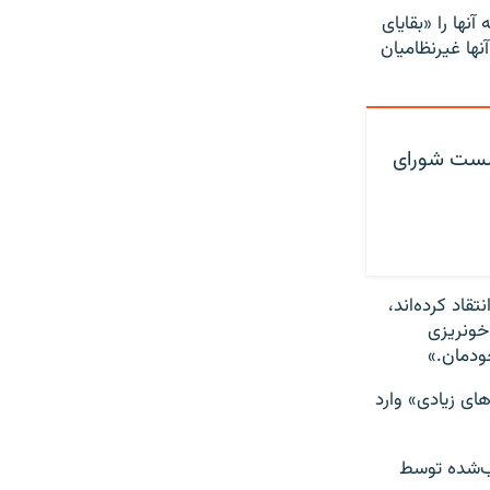
نها را «بقایای
ها غیرنظامیان
شست شورای
قاد کرده‌اند،
خونریزی
خودمان.»
ای زیادی» وارد
وب‌شده توسط