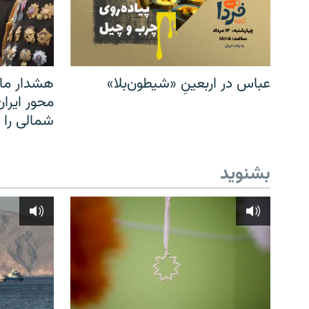
عباس در اربعینِ «شیطون‌بلا»
هشدار مار
محور ایرا
شمالی را
بشنوید