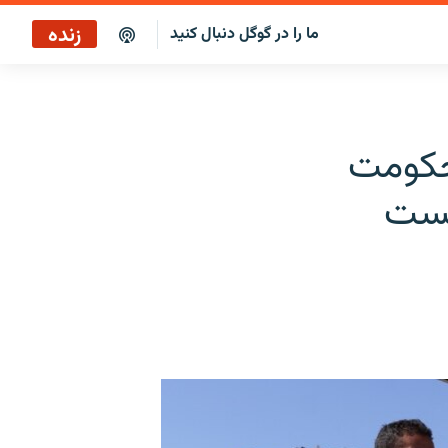
زنده
ما را در گوگل دنبال کنید
بازپخش کافه فردا
پخش رادیویی
حکومت
پخش آنلاین
نست
پخش ماهواره‌ای