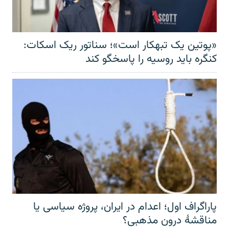
«پوتین یک تبهکار است»؛ سناتور ریک اسکات:
کنگره باید روسیه را پاسخگو کند
پاراگراف اول؛ اعدام در ایران، پروژه سیاسی یا
مناقشهٔ درون مذهبی؟