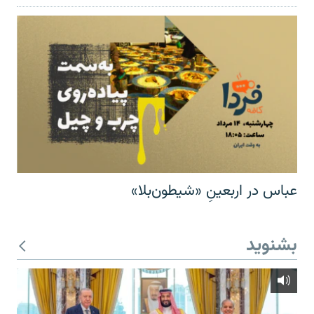
عباس در اربعینِ «شیطون‌بلا»
بشنوید