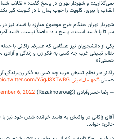
نمی‌گذارید» و شهردار تهران در پاسخ گفت: «انقلاب شما
انقلاب را ببری، گلویت را خوب بمال تا در گلویت گیر نکند
شهردار تهران هنگام طرح موضوع مبارزه با فساد نیز د
سر تا پا فاسد است»، پاسخ داد: «اصلاً نیست. فاسد آمریک
یکی از دانشجویان نیز هنگامی که علیرضا زاکانی با حمله
نظام تبلیغی غرب چه کسی به فکر زن و زندگی و آزادی ما
هستی؟»
زاکانی:در نظام تبلیغی غرب چه کسی به فکر زن،زندگی،
هستی.
#مهسا_امینی
pic.twitter.com/Y5gJ3XTwBG
— رضا خسروآبادی (@Rezakhosroa)
ember 6, 2022
آقای زاکانی در واکنش به فاسد خوانده‌ شدن خود نیز با
خائن» خواند.
در فیلمی ۲۱۰ ثانیه‌ای که از این جلسه منتشر شد