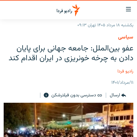
ینک‌های
ابلیت
سترسی
یکشنبه ۱۸ مرداد ۱۴۰۵ تهران ۰۹:۱۳
ازگشت
صفحه اصلی
سیاسی
ازگشت
ایران
عفو بین‌الملل: جامعه جهانی برای پایان
ه
نوی
جهان
دادن به چرخه خونریزی در ایران اقدام کند
صلی
رادیو
فتن
رادیو فردا
ه
پادکست
انتخاب کنید و بشنوید
فحه
۱۱/مرداد/۱۴۰۱
چندرسانه‌ای
برنامه‌های رادیویی
ستجو
ارسال
دسترسی بدون فیلترشکن
زنان فردا
فرکانس‌ها
گزارش‌های تصویری
گزارش‌های ویدئویی
English
به ما بپیوندید