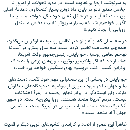
به سرنوشت اروپا بی‌تفاوت است. در مورد تحولات از امروز تا
اجلاس بعدی ناتو در پایان ماه ژوئن بسیار کنجکاوم. دغدغهٔ اصلی
این است که آیا ناتو در شکل فعلی خود باقی خواهد ماند یا ما
ناگزیر خواهیم شد که بسیار سریع‌تر قابلیت دفاعی مستقل
اروپایی را ایجاد کنیم.»
در سه سالی که از آغاز تهاجم نظامی روسیه به اوکراین می‌گذرد،
همه‌چیز به‌سرعت تغییر کرده است. سه سال پیش، در آستانهٔ
تهاجم نظامی روسیه، جو بایدن، رئیس‌جمهور وقت آمریکا،
هشدار داد که اگر ولادیمیر پوتین ستون‌های زرهی را به خاک
اوکراین گسیل کند، «روسیه بهای سنگینی خواهد پرداخت.»
جو بایدن در بخشی از این سخنرانی مهم خود گفت: «ملت‌های
ما و جهان ما در مورد بسیاری از موضوعات دیدگاه‌های متفاوتی
دارند، ولی ایستادگی در برابر تجاوز روسیه در زمرهٔ اختلافات
نیست. مردم آمریکا متحد هستند. اروپا یکپارچه است. دو سوی
آتلانتیک متحد است. احزاب سیاسی در آمریکا متحدند. تمامی
جهان آزاد متحد است.»
ظاهراً این تصور از اتحاد و کارآمدی کشورهای غربی دیگر واقعیت