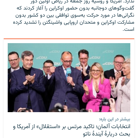
ندارد. آمریکا و روسیه روز جمعه در ریاض اولین دور
گفت‌وگوهای دوجانبه بدون حضور اوکراین را آغاز کردند که
نگرانی‌ها در مورد حرکت به‌سوی توافقی بین دو کشور بدون
مشارکت اوکراین و متحدان اروپایی واشینگتن را تشدید کرده
است.
بیشتر در این باره:
انتخابات آلمان؛ تاکید مرتس بر «استقلال» از آمریکا و
بحث دربارهٔ آیندهٔ ناتو