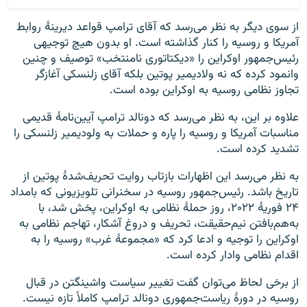
از سوی دیگر به نظر می‌رسد که آقای ترامپ قواعد دیرینۀ روابط
آمریکا و روسیه را کنار گذاشته است. او بدون هیچ توجیهی
رئیس‌جمهور اوکراین را «دیکتاتوری نامنتخب» توصیف و چنین
وانمود کرده که نه ولادیمیر پوتین بلکه آقای زلنسکی آغازگر
تجاوز نظامی روسیه به اوکراین بوده است.
علاوه بر این، به نظر می‌رسد که دونالد ترامپ آیین‌نامهٔ قدیمی
مناسبات آمریکا و روسیه را پاره و حملات به ولودیمیر زلنسکی را
تشدید کرده است.
به نظر می‌رسد این اظهارات بازتاب روایت تحریف‌شدۀ پوتین از
تاریخ باشد. رئیس‌جمهور روسیه در سخنرانی تلویزیونی که بامداد
۲۴ فوریهٔ ۲۰۲۲، روز حملهٔ نظامی به اوکراین، پخش شد، با
به‌هم‌بافتن نیم‌حقیقت، تحریف و دروغ آشکار، تهاجم نظامی به
اوکراین را توجیه و ادعا کرد که «مجموعهٔ غرب» روسیه را به
اقدام نظامی وادار کرده است.
از برخی لحاظ می‌توان گفت تغییر سیاست واشینگتن در قبال
روسیه در دورهٔ ریاست‌جمهوری دونالد ترامپ کاملاً تازه نیست.