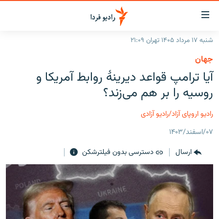
ینک‌های
ابلیت
سترسی
شنبه ۱۷ مرداد ۱۴۰۵ تهران ۲۱:۰۹
ازگشت
صفحه اصلی
جهان
ازگشت
ایران
آیا ترامپ قواعد دیرینۀ روابط آمریکا و
ه
نوی
جهان
روسیه را بر هم می‌زند؟
صلی
رادیو
فتن
رادیو اروپای آزاد/رادیو آزادی
ه
پادکست
انتخاب کنید و بشنوید
فحه
۰۷/اسفند/۱۴۰۳
چندرسانه‌ای
برنامه‌های رادیویی
ستجو
ارسال
دسترسی بدون فیلترشکن
زنان فردا
فرکانس‌ها
گزارش‌های تصویری
گزارش‌های ویدئویی
English
به ما بپیوندید