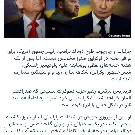
زبان‌های دیگر
جزئیات و چارچوب طرح دونالد ترامپ، رئیس‌جمهور آمریکا، برای
توافق صلح در اوکراین هنوز مشخص نیست، اما پس از یک
هفته حمله‌های لفظی بی‌سابقه علیه ولودیمیر زلنسکی،
رئیس‌جمهور اوکراین، شکاف میان اروپا و واشینگتن نمایان‌تر
شده است.
فریدریس مرتس، رهبر حزب دموکرات مسیحی که صدراعظم
آلمان خواهد شد، آشکارا بدبینی خود نسبت به ادامهٔ فعالیت
ناتو در شکل فعلی را ابراز کرده است.
او پس از پیروزی حزبش در انتخابات پارلمانی آلمان، روز یکشنبه
پنجم اسفند، در یک سخنرانی تلویزیونی گفت: «پس از سخنان
دونالد ترامپ در هفتهٔ اخیر کاملاً مشخص است که آمریکا اساساً