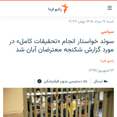
ینک‌های
ابلیت
سترسی
شنبه ۱۷ مرداد ۱۴۰۵ تهران ۲۱:۳۷
ازگشت
صفحه اصلی
سیاسی
ازگشت
ایران
سوئد خواستار انجام «تحقیقات کامل» در
ه
نوی
جهان
مورد گزارش شکنجه معترضان آبان شد
صلی
رادیو
فتن
رادیو فردا
ه
پادکست
انتخاب کنید و بشنوید
فحه
۱۳/شهریور/۱۳۹۹
چندرسانه‌ای
برنامه‌های رادیویی
ستجو
ارسال
دسترسی بدون فیلترشکن
زنان فردا
فرکانس‌ها
گزارش‌های تصویری
گزارش‌های ویدئویی
English
به ما بپیوندید