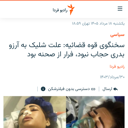
ینک‌های
ابلیت
سترسی
یکشنبه ۱۸ مرداد ۱۴۰۵ تهران ۱۸:۵۹
ازگشت
صفحه اصلی
سیاسی
ازگشت
ایران
سخنگوی قوه قضائیه: علت شلیک به آرزو
ه
نوی
جهان
بدری حجاب نبود، فرار از صحنه بود
صلی
رادیو
فتن
رادیو فردا
ه
پادکست
انتخاب کنید و بشنوید
فحه
۳۰/مرداد/۱۴۰۳
چندرسانه‌ای
برنامه‌های رادیویی
ستجو
ارسال
دسترسی بدون فیلترشکن
زنان فردا
فرکانس‌ها
گزارش‌های تصویری
گزارش‌های ویدئویی
English
به ما بپیوندید