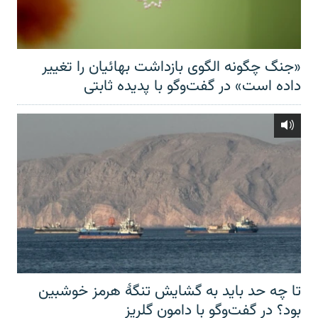
«جنگ چگونه الگوی بازداشت بهائیان را تغییر
داده است» در گفت‌وگو با پدیده ثابتی
تا چه حد باید به گشایش تنگهٔ هرمز خوشبین
بود؟ در گفت‌وگو با دامون گلریز