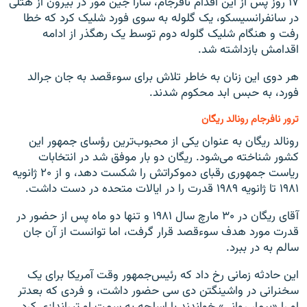
۱۷ روز پس از این اقدام نافرجام، سارا جین مور در بیرون از هتلی
در سانفرانسیسکو، یک گلوله به سوی فورد شلیک کرد که خطا
رفت و هنگام شلیک گلوله دوم توسط یک رهگذر از ادامه
اقدامش بازداشته شد.
هر دوی این زنان به خاطر تلاش برای سوءقصد به جان جرالد
فورد، به حبس ابد محکوم شدند.
ترور نافرجام رونالد ریگان
رونالد ریگان به عنوان یکی از محبوب‌ترین رؤسای جمهور این
کشور شناخته می‌شود. ریگان دو بار موفق شد در انتخابات
ریاست جمهوری رقبای دموکراتش را شکست دهد، و از ۲۰ ژانویه
۱۹۸۱ تا ژانویه ۱۹۸۹ قدرت را در ایالات متحده در دست داشت.
آقای ریگان در ۳۰ مارچ سال ۱۹۸۱ و تنها دو ماه پس از حضور در
قدرت مورد هدف سوءقصد قرار گرفت، اما توانست از آن جان
سالم به در ببرد.
این حادثه زمانی رخ داد که رئيس‌جمهور وقت آمریکا برای یک
سخنرانی در واشینگتن دی سی حضور داشت، و فردی که بعدتر
او را «بیمار روانی» خواندند با اسلحه به سمت او تیراندازی کرد.