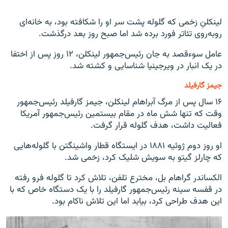
لینکلنِ زخمی که گلوله پشت سر او را شکافته بود، به خانه‌ای
روبه‌روی تئاتر فورد برده شد اما صبح روز بعد درگذشت.
عامل سوءقصد به جان رئیس‌جمهور لینکلن، ۱۲ روز پس از اختفا
در یک انبار در ویرجینیا شناسایی و کشته شد.
جیمز گارفیلد
۱۶ سال پس از مرگ آبراهام لینکلن، جیمز گارفیلد رئیس‌جمهور
وقت که تنها شش ماه در مقام بیستمین رئیس‌جمهور آمریکا
فعالیت داشت، هدف گلوله قرار گرفت.
او روز دوم ژوئیه ۱۸۸۱ در ایستگاه قطار واشینگتن با گلوله‌هایی
که چارلز گیتو به سویش شلیک کرد، زخمی شد.
الکساندر گراهام بل، مخترع تلفن، تلاش کرد تا گلوله فرو رفته
در قفسه سینه رئیس‌جمهور گارفیلد را با یک دستگاه خاص که با
این هدف طراحی کرد، بیابد اما این تلاش ناکام بود.