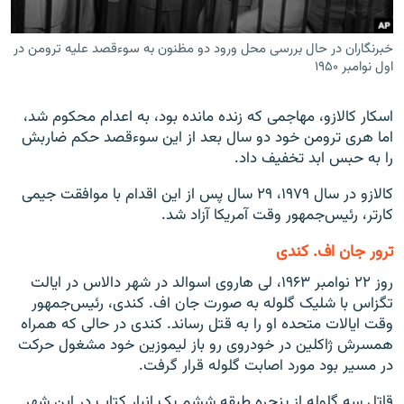
خبرنگاران در حال بررسی محل ورود دو مظنون به سوءقصد علیه ترومن در
اول نوامبر ۱۹۵۰
اسکار کالازو، مهاجمی که زنده مانده بود، به اعدام محکوم شد،
اما هری ترومن خود دو سال بعد از این سوءقصد حکم ضاربش
را به حبس ابد تخفیف داد.
کالازو در سال ۱۹۷۹، ۲۹ سال پس از این اقدام با موافقت جیمی
کارتر، رئیس‌جمهور وقت آمریکا آزاد شد.
ترور جان اف. کندی
روز ۲۲ نوامبر ۱۹۶۳، لی هاروی اسوالد در شهر دالاس در ایالت
تگزاس با شلیک گلوله به صورت جان اف. کندی، رئيس‌جمهور
وقت ایالات متحده او را به قتل رساند. کندی در حالی که همراه
همسرش ژاکلین در خودروی رو باز لیموزین خود مشغول حرکت
در مسیر بود مورد اصابت گلوله قرار گرفت.
قاتل سه گلوله از پنجره طبقه ششم یک انبار کتاب در این شهر