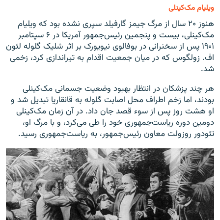
ویلیام مک‌کینلی
هنوز ۲۰ سال از مرگ جیمز گارفیلد سپری نشده بود که ویلیام
مک‌کینلی، بیست و پنجمین رئیس‌جمهور آمریکا در ۶ سپتامبر
۱۹۰۱ پس از سخنرانی در بوفالوی نیویورک بر اثر شلیک گلوله لئون
اف. زولگوس که در میان جمعیت اقدام به تیراندازی کرد، زخمی
شد.
هر چند پزشکان در انتظار بهبود وضعیت جسمانی مک‌کینلی
بودند، اما زخم اطراف محل اصابت گلوله به قانقاریا تبدیل شد و
او هشت روز پس از سوء قصد جان داد. در آن زمان مک‌کینلی
دومین دوره ریاست‌جمهوری خود را طی می‌کرد، و با مرگ او،
تئودور روزولت معاون رئیس‌جمهور، به ریاست‌جمهوری رسید.