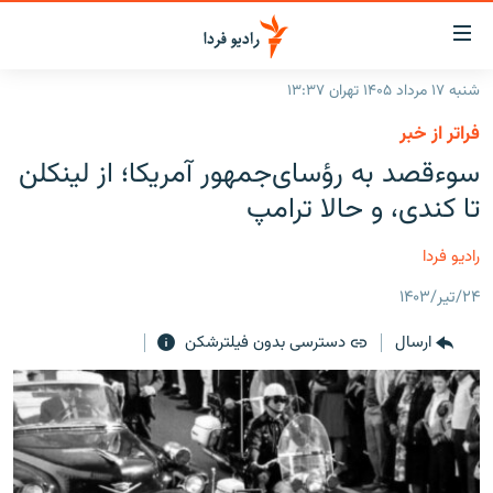
ینک‌های
ابلیت
سترسی
شنبه ۱۷ مرداد ۱۴۰۵ تهران ۱۳:۳۷
ازگشت
صفحه اصلی
فراتر از خبر
ازگشت
ایران
سوءقصد به رؤسای‌جمهور آمریکا؛ از لینکلن
ه
نوی
جهان
تا کندی، و حالا ترامپ
صلی
رادیو
فتن
رادیو فردا
ه
پادکست
انتخاب کنید و بشنوید
فحه
۲۴/تیر/۱۴۰۳
چندرسانه‌ای
برنامه‌های رادیویی
ستجو
ارسال
دسترسی بدون فیلترشکن
زنان فردا
فرکانس‌ها
گزارش‌های تصویری
گزارش‌های ویدئویی
English
به ما بپیوندید