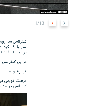
Next
Previous
1/13
slide
slide
کنفرانس سه روزه
اسپانیا آغاز کرد. «
در دو سال گذشته م
در این کنفرانس حدود ۸۰۰ تن از ۴۰ کشور جها
فرد پطروسیان، سر
فرهنگ قویمی در گف
کنفرانس پرسیده