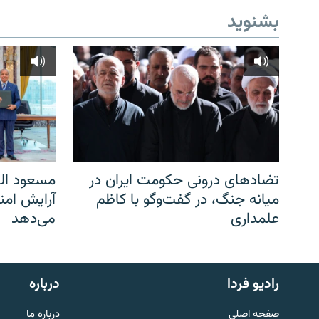
بشنوید
تضادهای درونی حکومت ایران در
مسعود الف
میانه جنگ، در گفت‌‌وگو با کاظم
آرایش امن
علمداری
می‌دهد
English
رادیو فردا
درباره
به ما بپیوندید
صفحه اصلی
درباره ما