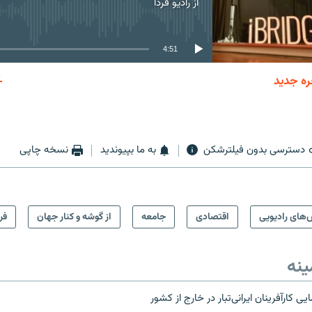
از
رادیو فردا
No media source currently available
4:51
ره جدید
EMBED
دسترسی بدون فیلترشکن
به ما بپیوندید
نسخه چاپی
‌های رادیویی
اقتصادی
جامعه
از گوشه و کنار جهان
فرا
ینه
ی کارآفرینان ایرانی‌تبار در خارج از کشور