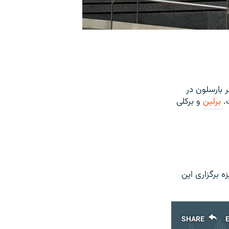
2/13
 شهر بارسلون در
.
برلین
و برکلی
ه برگزاری این
SHARE