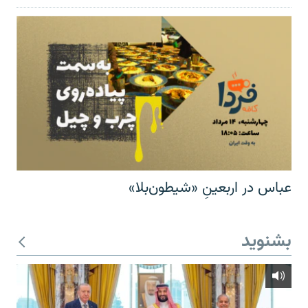
عباس در اربعینِ «شیطون‌بلا»
بشنوید