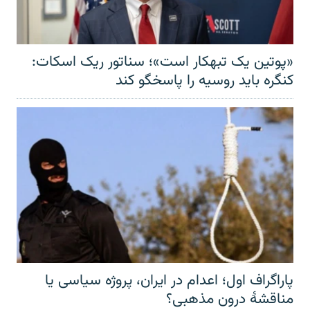
«پوتین یک تبهکار است»؛ سناتور ریک اسکات:
کنگره باید روسیه را پاسخگو کند
پاراگراف اول؛ اعدام در ایران، پروژه سیاسی یا
مناقشهٔ درون مذهبی؟