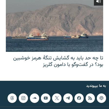
تا چه حد باید به گشایش تنگهٔ هرمز خوشبین
بود؟ در گفت‌وگو با دامون گلریز
به ما بپیوندید