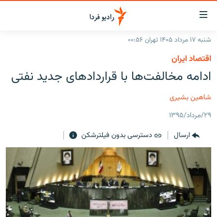
ینک‌های
ابلیت
سترسی
شنبه ۱۷ مرداد ۱۴۰۵ تهران ۰۰:۵۶
ازگشت
صفحه اصلی
اقتصاد ایران
ازگشت
ایران
ادامه مخالفت‌ها با قراردادهای جدید نفتی
ه
نوی
جهان
صلی
شاهین بشیری
رادیو
فتن
۲۹/مرداد/۱۳۹۵
ه
پادکست
انتخاب کنید و بشنوید
فحه
ارسال
دسترسی بدون فیلترشکن
چندرسانه‌ای
برنامه‌های رادیویی
ستجو
زنان فردا
فرکانس‌ها
گزارش‌های تصویری
گزارش‌های ویدئویی
English
به ما بپیوندید