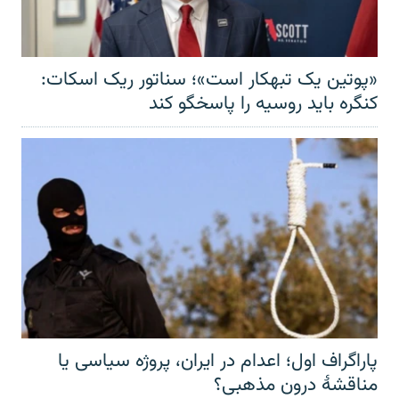
«پوتین یک تبهکار است»؛ سناتور ریک اسکات:
کنگره باید روسیه را پاسخگو کند
پاراگراف اول؛ اعدام در ایران، پروژه سیاسی یا
مناقشهٔ درون مذهبی؟