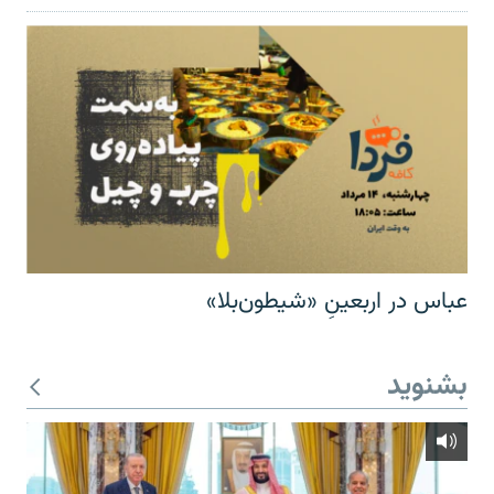
عباس در اربعینِ «شیطون‌بلا»
بشنوید