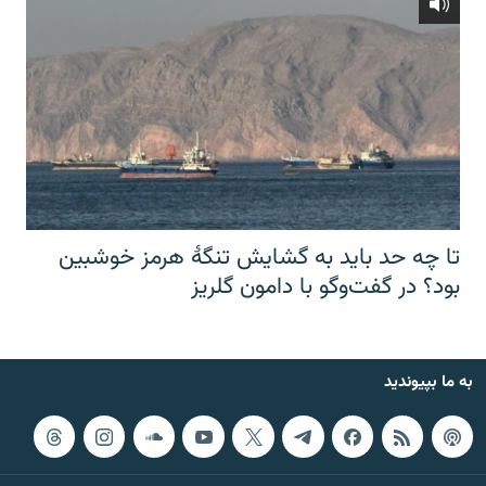
تا چه حد باید به گشایش تنگهٔ هرمز خوشبین
بود؟ در گفت‌وگو با دامون گلریز
به ما بپیوندید