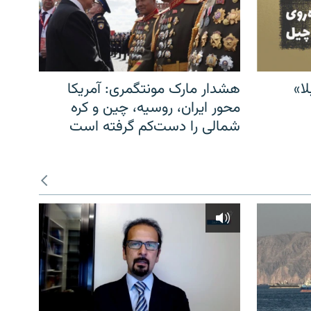
ا»
هشدار مارک مونتگمری: آمریکا
محور ایران، روسیه، چین و کره
شمالی را دست‌کم گرفته است