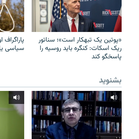
«پوتین یک تبهکار است»؛ سناتور
پاراگراف او
ریک اسکات: کنگره باید روسیه را
سیاسی یا 
پاسخگو کند
بشنوید