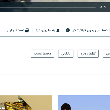
0:39
EMBED
دسترسی بدون فیلترشکن
به ما بپیوندید
نسخه چاپی
عی
گزارش ویژه
بایگانی
محیط زیست