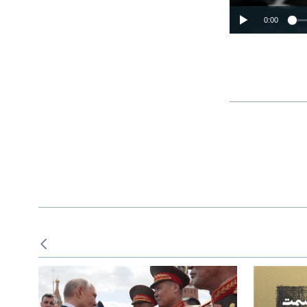
0:00
SHARE
width
px