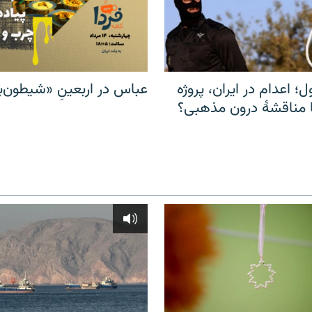
ل؛ اعدام در ایران، پروژه
عباس در اربعینِ «شیطون‌بل
مناقشهٔ درون مذهبی؟