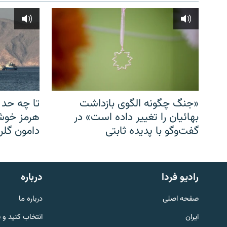
«جنگ چگونه الگوی بازداشت
تا چه حد 
بهائیان را تغییر داده است» در
هرمز خوشب
گفت‌وگو با پدیده ثابتی
دامون گلری
English
رادیو فردا
درباره
به ما بپیوندید
صفحه اصلی
درباره ما
ایران
انتخاب کنید و 