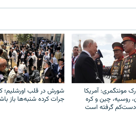
ک مونتگمری: آمریکا
شورش در قلب اورشلیم؛ کا
ن، روسیه، چین و کره
جرات کرده شنبه‌ها باز باش
 دست‌کم گرفته است