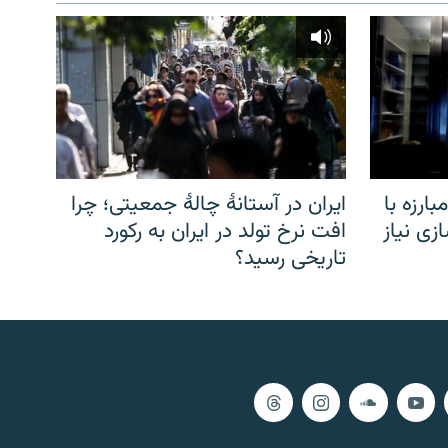
ارزه با
ایران در آستانهٔ چالهٔ جمعیتی؛ چرا
زی نیاز
افت نرخ تولد در ایران به رکورد
تاریخی رسید؟