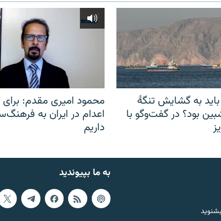
باید به گشایش تنگهٔ
محمود امیری مقدم: برای مب
ین بود؟ در گفت‌وگو با
اعدام در ایران به فرهنگ‌سا
ز
داریم
به ما بپیوندید
بشنوید