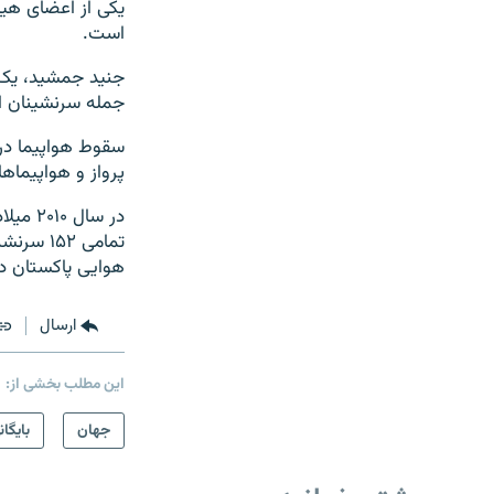
است.
جنید جمشید، یک س
جمله سرنشینان ا
سقوط هواپیما در
پرواز و هواپیماها
در سال
تمامی ۲
هوایی پاکستان دچار سانحه ش
ارسال
این مطلب بخشی از:
جهان
بایگان