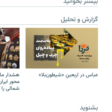
بیشتر بخوانید
گزارش و تحلیل
عباس در اربعینِ «شیطون‌بلا»
هشدار مار
محور ایرا
شمالی را
بشنوید