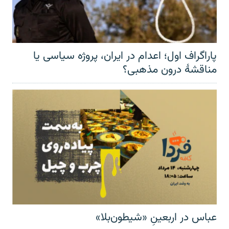
پاراگراف اول؛ اعدام در ایران، پروژه سیاسی یا
مناقشهٔ درون مذهبی؟
عباس در اربعینِ «شیطون‌بلا»