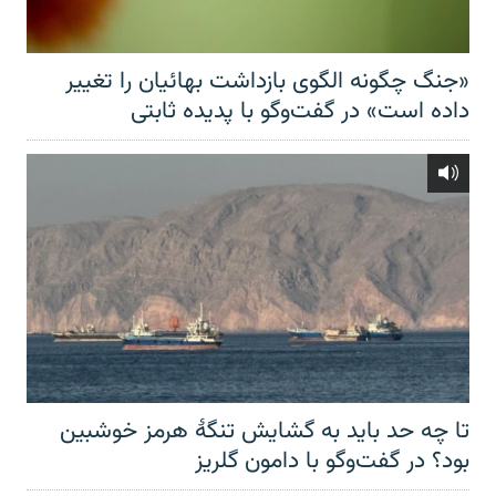
«جنگ چگونه الگوی بازداشت بهائیان را تغییر
داده است» در گفت‌وگو با پدیده ثابتی
تا چه حد باید به گشایش تنگهٔ هرمز خوشبین
بود؟ در گفت‌وگو با دامون گلریز