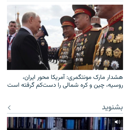
هشدار مارک مونتگمری: آمریکا محور ایران،
روسیه، چین و کره شمالی را دست‌کم گرفته است
بشنوید