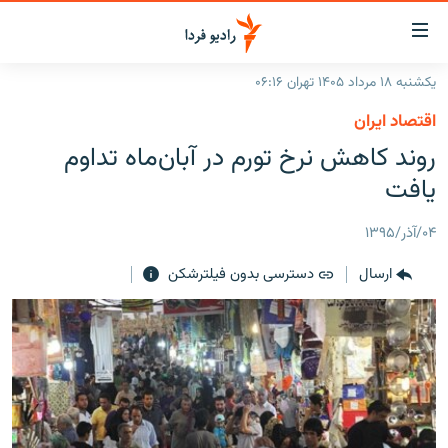
ینک‌های
ابلیت
سترسی
یکشنبه ۱۸ مرداد ۱۴۰۵ تهران ۰۶:۱۶
ازگشت
صفحه اصلی
اقتصاد ایران
ازگشت
ایران
روند کاهش نرخ تورم در آبان‌ماه تداوم
ه
نوی
جهان
یافت
صلی
رادیو
فتن
۰۴/آذر/۱۳۹۵
ه
پادکست
انتخاب کنید و بشنوید
فحه
ارسال
دسترسی بدون فیلترشکن
چندرسانه‌ای
برنامه‌های رادیویی
ستجو
زنان فردا
فرکانس‌ها
گزارش‌های تصویری
گزارش‌های ویدئویی
English
به ما بپیوندید