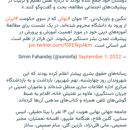
دوستان خود جمع شده بودند تا درباره نقش تعلیم و تربیت در
پیشرفت‌های اجتماعی مطالعه، بحث و گفت‌وگو کنند.»
ننگین و باورنکردنی. ١٣ جوان
#بهائی
که از سوی حکومت
#ایران
از ورود به دانشگاه محروم شده‌اند، در یک نشست برای مطالعۀ
آموزه‌های دینی خود در مورد اهمیت آموزش و پرورش در
پیشرفت تمدن بشر دستگیر می‌شوند. این فراتر از ظلم است.
غیر انسانی است.
pic.twitter.com/fSFEfkpAkm
September 1, 2022
— Simin Fahandej (@siminfa)
رسانه‌های حقوق بشری پیشتر اعلام کرده بودند که این
شهروندان روز چهارشنبه، نهم شهریور، بازداشت و به بازداشتگاه
مرکزی اداره اطلاعات ساری منتقل شده‌اند و ماموران امنیتی در
جریان دستگیری، علاوه بر تفتیش خانه، اقدام به ضبط
گوشی‌های تلفن همراه و کتاب‌های مذهبی آن‌ها کرده‌اند.
جامعه جهانی بهایی هویت این ۱۴ نفر را بیتا حقیقی، انیس
سنایی، گلبن فلاح، هنگامه علیپور، افسانه نعمتیان، مجیر
صمیمی، مانی قلی‌نژاد، نازنین گلی، سام صمیمی، ساناز