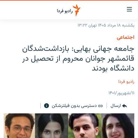
ینک‌های
ابلیت
سترسی
یکشنبه ۱۸ مرداد ۱۴۰۵ تهران ۱۳:۲۲
ازگشت
صفحه اصلی
اجتماعی
ازگشت
ایران
جامعه جهانی بهایی: بازداشت‌شدگان
ه
نوی
جهان
قائمشهر جوانان محروم از تحصیل در
صلی
رادیو
دانشگاه بودند
فتن
ه
پادکست
انتخاب کنید و بشنوید
رادیو فردا
فحه
چندرسانه‌ای
برنامه‌های رادیویی
ستجو
۱۱/شهریور/۱۴۰۱
زنان فردا
فرکانس‌ها
گزارش‌های تصویری
ارسال
دسترسی بدون فیلترشکن
گزارش‌های ویدئویی
English
به ما بپیوندید