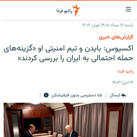
ینک‌های
ابلیت
سترسی
شنبه ۱۷ مرداد ۱۴۰۵ تهران ۱۶:۱۶
ازگشت
صفحه اصلی
گزارش‌های خبری
ازگشت
ایران
اکسیوس: بایدن و تیم امنیتی او «گزینه‌های
ه
نوی
جهان
حمله احتمالی به ایران را بررسی کردند»
صلی
رادیو
فتن
رادیو فردا
ه
پادکست
انتخاب کنید و بشنوید
فحه
۱۴/دی/۱۴۰۳
چندرسانه‌ای
برنامه‌های رادیویی
ستجو
ارسال
دسترسی بدون فیلترشکن
زنان فردا
فرکانس‌ها
گزارش‌های تصویری
گزارش‌های ویدئویی
English
به ما بپیوندید