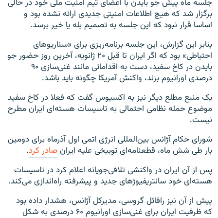
جلسه ماه پیش جو بایدن با اعضای تیم امنیت ملی خود در حالی
برگزار شد که هیچ اطلاعات امنیتی جدیدی ارائه نشده بود و
اساسا قرار نبود که این جلسه به تصمیم بله یا خیر برسد.
بنابر این گزارش، این جلسه برنامه‌ریزی برای «سناریوهای
احتیاطی» بود که اگر ایران تا قبل ۲۰ ژانویه، آخرین روز حضور جو
بایدن در کاخ سفید، دست به اقداماتی مانند غنی‌سازی ۹۰
درصدی اورانیوم بزند، واکنش آمریکا چگونه باید باشد.
یک منبع مطلع دیگر نیز به اکسیوس گفت که فعلا در کاخ سفید
موضوع حمله نظامی احتمالی به تاسیسات هسته‌ای ایران مطرح
نیست.
شورای حکام آژانس بین‌المللی انرژی اتمی اول آذرماه برای دومین
بار طی شش ماه، قطعنامه‌ای توبیخی علیه ایران
صادر کرد
.
پس از آن ایران در واکنشی تلافی‌جویانه اعلام کرد در تاسیسات
هسته‌ای خود سانتریفیوژهای جدید و پیشرفته راه‌اندازی می‌کند.
پیش از آن نیز رافائل گروسی، مدیرکل آژانس، هشدار داده بود
که ظرفیت ایران برای غنی‌سازی اورانیوم ۶۰ درصدی به شکل