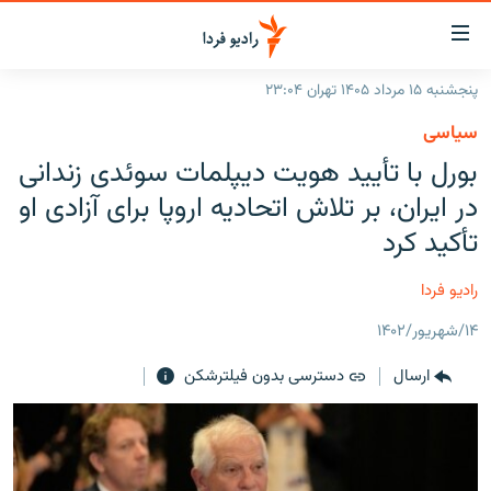
ینک‌های
ابلیت
سترسی
پنجشنبه ۱۵ مرداد ۱۴۰۵ تهران ۲۳:۰۴
ازگشت
صفحه اصلی
سیاسی
ازگشت
ایران
بورل با تأیید هویت دیپلمات سوئدی زندانی
ه
نوی
جهان
در ایران، بر تلاش اتحادیه اروپا برای آزادی او
صلی
رادیو
تأکید کرد
فتن
ه
پادکست
انتخاب کنید و بشنوید
رادیو فردا
فحه
چندرسانه‌ای
برنامه‌های رادیویی
ستجو
۱۴/شهریور/۱۴۰۲
زنان فردا
فرکانس‌ها
گزارش‌های تصویری
ارسال
دسترسی بدون فیلترشکن
گزارش‌های ویدئویی
English
به ما بپیوندید