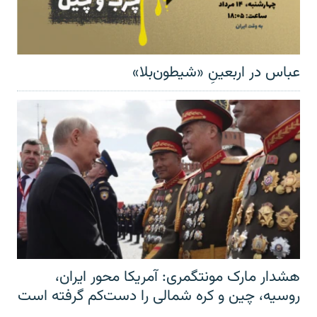
عباس در اربعینِ «شیطون‌بلا»
هشدار مارک مونتگمری: آمریکا محور ایران،
روسیه، چین و کره شمالی را دست‌کم گرفته است