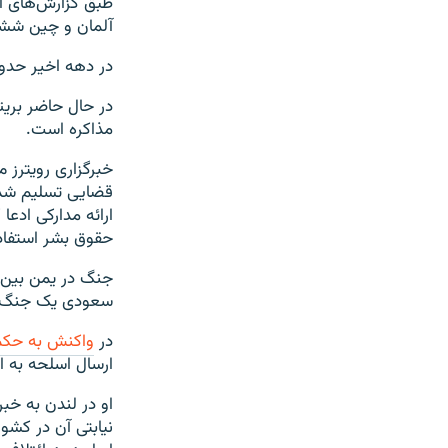
طبق گزارش‌های ان
آلمان و چین ششم
در دهه اخیر حدود ۴۳ درصد از تسلیحات صادراتی بریتانیا به عربستان سعودی فروخت
مذاکره است.
خبرگزاری رویترز م
قضایی تسلیم شد. 
ارائه مدارکی ادع
حقوق بشر استفا
جنگ در یمن بین 
سعودی یک جنگ نی
در
واکنش به حکم 
ارسال اسلحه به 
او در لندن به خب
نیابتی آن در کشو