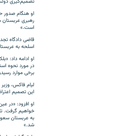
تصمیم‌گیری دولت
او هنگام صدور حک
رهبری عربستان سع
است.»
قاضی دادگاه تجدی
اسلحه به عربست
او ادامه داد: «بل
در مورد نحوه استف
برخی موارد رسید
لیام فاکس، وزیر 
این تصمیم اعترا
او افزود: «در عی
خواهیم گرفت. تا
به عربستان سعود
شد.»