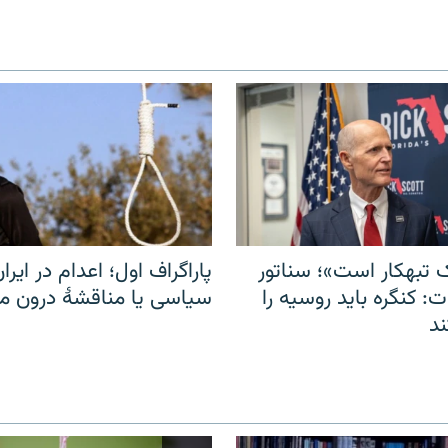
 تبهکار است»؛ سناتور
پاراگراف اول؛ اعدام در ایران
: کنگره باید روسیه را
سیاسی یا مناقشهٔ درون 
د