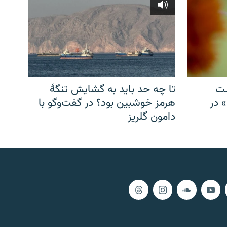
شت
تا چه حد باید به گشایش تنگهٔ
» در
هرمز خوشبین بود؟ در گفت‌وگو با
دامون گلریز