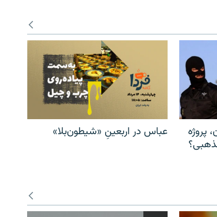
، پروژه
عباس در اربعینِ «شیطون‌بلا»
مذهبی؟