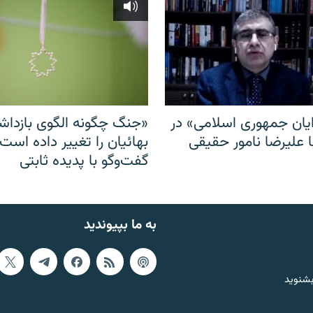
ایان جمهوری اسلامی» در
«جنگ چگونه الگوی بازدا
ا علیرضا نامور حقیقی
بهائیان را تغییر داده است
گفت‌وگو با پدیده ثابتی
به ما بپیوندید
بشنوید