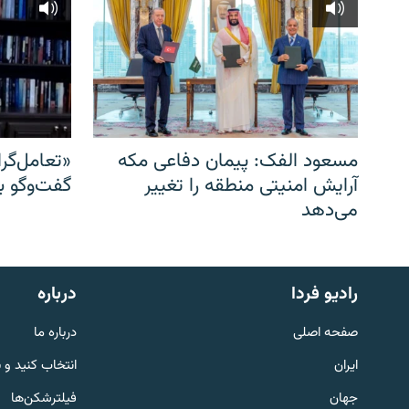
مسعود الفک: پیمان دفاعی مکه
«تعامل‌گر
آرایش امنیتی منطقه را تغییر
گفت‌وگو ب
می‌دهد
English
رادیو فردا
درباره
به ما بپیوندید
صفحه اصلی
درباره ما
ایران
انتخاب کنید و 
جهان
فیلترشکن‌ها