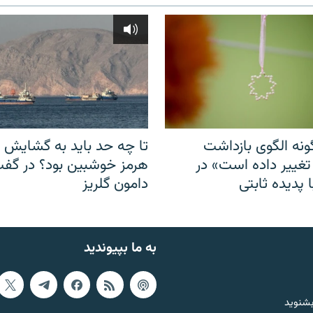
نه الگوی بازداشت
تا چه حد باید به گشایش ت
 تغییر داده است» در
هرمز خوشبین بود؟ در گفت‌
 پدیده ثابتی
دامون گلریز
به ما بپیوندید
بشنوید