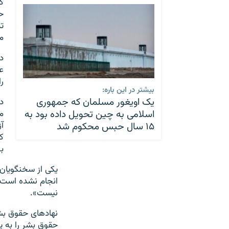
ح
ت
م
د
ع
ر
بیشتر در این باره:
یک اویغور مسلمان که جمهوری
د
اسلامی به چین تحویل داده بود به
م
آ
۱۵ سال حبس محکوم شد
ک
ب
یکی از سخنگویان 
انجام نشده است. م
نیست».
حقوق بشر را به پن