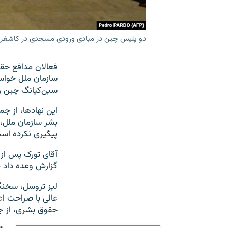
دو پلیس چین در مبادی ورودی مسجدی در کاشغر،
فعالان مدافع حقو
سازمان ملل خواست
سین‌کیانگ چين را
این نهادها، از جم
پیگیری نکرده اس
گزارش وعده داد د
لیز تروسل، سخنگ
حقوق بشری، از ج