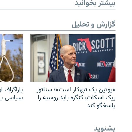
بیشتر بخوانید
گزارش و تحلیل
«پوتین یک تبهکار است»؛ سناتور
پاراگراف او
ریک اسکات: کنگره باید روسیه را
سیاسی یا 
پاسخگو کند
بشنوید