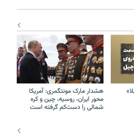
ا»
هشدار مارک مونتگمری: آمریکا
محور ایران، روسیه، چین و کره
شمالی را دست‌کم گرفته است