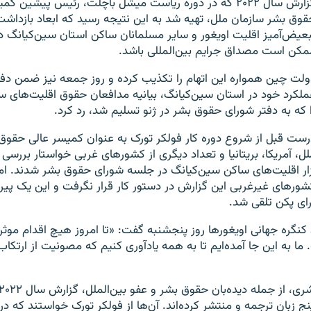
گزارش سال ۲۰۲۲ که در دوره ریاست میشل باچلت، رئیس پیشین ک
قوق بشر سازمان ملل، تهیه شد به این نتیجه رسید که ابعاد بازداشت‌
بعیض‌آمیز اقلیت اویغور و سایر مسلمانان ساکن استان سین‌کیانگ 
مکن است مصداق جرایم بین‌المللی باشد.
ولت چین همواره این اتهام را تکذیب کرده و روز جمعه نیز ضمن دف
ملکرد خود در استان سین‌کیانگ، بیانیه مدافعان حقوق اقلیت‌های س
ا که به دفتر شورای حقوق بشر در ژنو تسلیم شد، رد کرد.
رست قبل از شروع دوره کار فولکر تورک به عنوان کمیسر عالی حقوق
لل، آمریکا، بریتانیا و تعداد دیگری از کشورهای غربی خواستار بررسی
زار اقلیت‌های ساکن سین‌کیانگ در جلسه شورای حقوق بشر شدند. اما
شورهای غیرغربی این گزارش در دستور کار قرار نگرفت و این یک پیر
رای پکن تلقی شد.
کنگره جهانی اویغورها روز پنجشنبه گفت: «تا امروز هیچ اقدام موثر
ا به این جا آمده‌ایم تا به همه یادآوری کنیم که مصونیت از ارتکاب
ج زبان ترجمه و منتشر کرده‌اند. آن‌ها از فولکر تورک خواستند که در