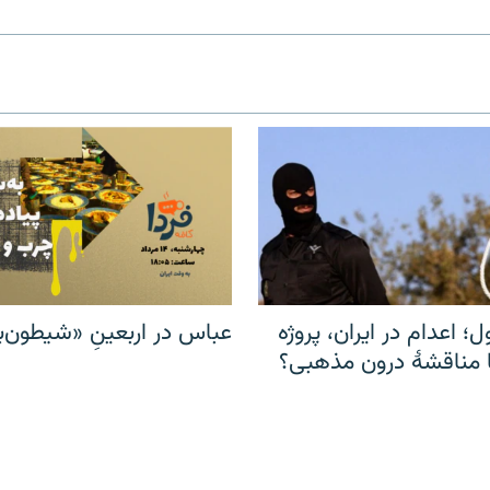
ل؛ اعدام در ایران، پروژه
عباس در اربعینِ «شیطون‌بل
مناقشهٔ درون مذهبی؟