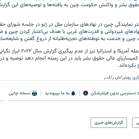
قوق بشر و واکنش حکومت چین به یافته‌ها و توصیه‌های اين گزارش 
تر نمایندگی چین در نهادهای سازمان ملل در ژنو در جلسه شورای ح
نهادهای غیردولتی و قدرت‌های غربی با هدف بی‌اعتبار کردن چین و ض
ین و خدمت به توطئه‌های تجزیه‌طلبانه از دروغ گفتن و شایعه‌سازی 
چندین کشور از جمله آمریکا و استرالیا ن
 کمیساریای عالی حقوق بشر باید در این زمینه انجام دهد توصیه و 
کرده‌اند.
اری رویترز/ش.ر/ک.ر
دسترسی بدون فیلترشکن
به ما بپیوندید
نسخه چاپی
ی
گزارش‌های خبری