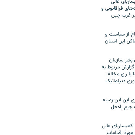
میساریای عالی
های فراقانونی و
در غرب چین
اع از سیاست و
اکن این استان
 بشر سازمان
 گزارش مربوط به
 با رای مخالف
وزی دیپلماتیک
ی این این زمینه
 جرم راه‌حل
نهادهای حقوق بشری، از جمله دیده‌بان حقوق بشر و عفو بین‌الملل، گزارش سال ۲۰۲۲ کمیساریای عالی
 مورد اقدامات