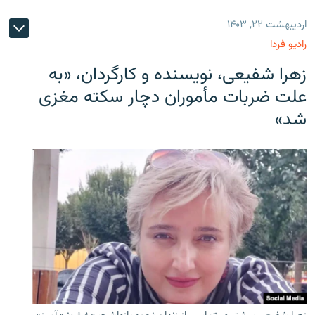
اردیبهشت ۲۲, ۱۴۰۳
رادیو فردا
زهرا شفیعی، نویسنده و کارگردان، «به
علت ضربات مأموران دچار سکته مغزی
شد»