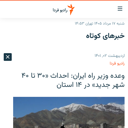
ینک‌های
ابلیت
سترسی
شنبه ۱۷ مرداد ۱۴۰۵ تهران ۱۴:۵۳
ازگشت
صفحه اصلی
خبرهای کوتاه
ازگشت
ایران
ه
نوی
جهان
اردیبهشت ۰۲, ۱۴۰۱
صلی
رادیو
فتن
رادیو فردا
ه
پادکست
انتخاب کنید و بشنوید
وعده وزیر راه ایران: احداث «۳۰ تا ۴۰
فحه
چندرسانه‌ای
برنامه‌های رادیویی
ستجو
شهر جدید» در ۱۴ استان
زنان فردا
فرکانس‌ها
گزارش‌های تصویری
گزارش‌های ویدئویی
English
به ما بپیوندید