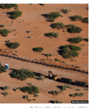
دیوارکشی مرزی در سان‌لند پارک نیومکزیکو