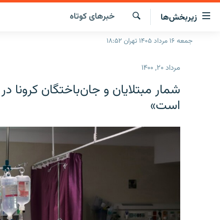
ینک‌های
خبرهای کوتاه
زیربخش‌ها
ابلیت
سترسی
جستجو
جمعه ۱۶ مرداد ۱۴۰۵ تهران ۱۸:۵۲
صفحه اصلی
ازگشت
ایران
ازگشت
مرداد ۲۰, ۱۴۰۰
ه
جهان
نوی
شمار مبتلایان و جان‌باختگان کرونا 
صلی
رادیو
است»
فتن
پادکست
انتخاب کنید و بشنوید
ه
فحه
چندرسانه‌ای
برنامه‌های رادیویی
ستجو
زنان فردا
فرکانس‌ها
گزارش‌های تصویری
گزارش‌های ویدئویی