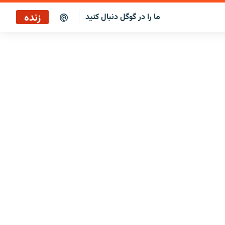
زنده
ما را در گوگل دنبال کنید
کافه فردا
پخش رادیویی
پخش آنلاین
پخش ماهواره‌ای